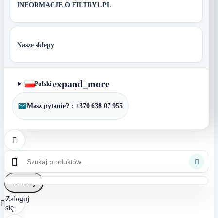
INFORMACJE O FILTRY1.PL
Nasze sklepy
expand_more
Polski
Masz pytanie? : +370 638 07 955



Anuluj
Zaloguj

się