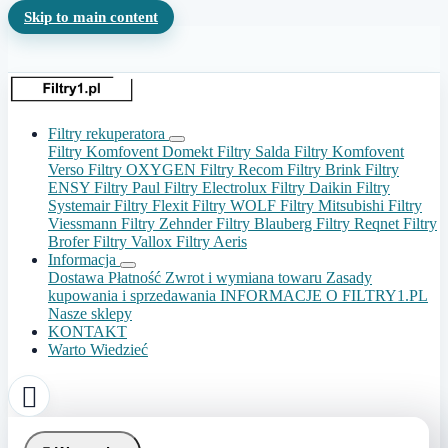
Skip to main content
Filtry rekuperatora
Filtry Komfovent Domekt
Filtry Salda
Filtry Komfovent
Verso
Filtry OXYGEN
Filtry Recom
Filtry Brink
Filtry
ENSY
Filtry Paul
Filtry Electrolux
Filtry Daikin
Filtry
Systemair
Filtry Flexit
Filtry WOLF
Filtry Mitsubishi
Filtry
Viessmann
Filtry Zehnder
Filtry Blauberg
Filtry Reqnet
Filtry
Brofer
Filtry Vallox
Filtry Aeris
Informacja
Dostawa
Płatność
Zwrot i wymiana towaru
Zasady
kupowania i sprzedawania
INFORMACJE O FILTRY1.PL
Nasze sklepy
KONTAKT
Warto Wiedzieć
