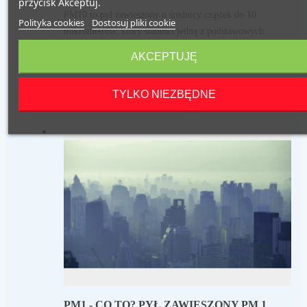
przycisk Akceptuj.
PM10 to pył zawieszony o średnicy cząstek do 10
Polityka cookies
Dostosuj pliki cookie
mikrometrów, który stanowi jedną z podstawowych
frakcji zanieczyszczeń powietrza. Dowiedz się, jak
AKCEPTUJĘ
walczyć z tego rodzaju zanieczyszczeniami!
TYLKO NIEZBĘDNE
Read more
PM1 - CO TO? PYŁ ZAWIESZONY PM 1