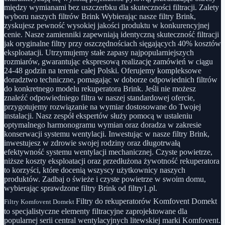
między wymianami bez uszczerbku dla skuteczności filtracji. Zalety
wyboru naszych filtrów Brink Wybierając nasze filtry Brink,
zyskujesz pewność wysokiej jakości produktu w konkurencyjnej
cenie. Nasze zamienniki zapewniają identyczną skuteczność filtracji
jak oryginalne filtry przy oszczędnościach sięgających 40% kosztów
eksploatacji. Utrzymujemy stałe zapasy najpopularniejszych
rozmiarów, gwarantując ekspresową realizację zamówień w ciągu
24-48 godzin na terenie całej Polski. Oferujemy kompleksowe
doradztwo techniczne, pomagając w doborze odpowiednich filtrów
do konkretnego modelu rekuperatora Brink. Jeśli nie możesz
znaleźć odpowiedniego filtra w naszej standardowej ofercie,
przygotujemy rozwiązanie na wymiar dostosowane do Twojej
instalacji. Nasz zespół ekspertów służy pomocą w ustaleniu
optymalnego harmonogramu wymian oraz doradza w zakresie
konserwacji systemu wentylacji. Inwestując w nasze filtry Brink,
inwestujesz w zdrowie swojej rodziny oraz długotrwałą
efektywność systemu wentylacji mechanicznej. Czyste powietrze,
niższe koszty eksploatacji oraz przedłużona żywotność rekuperatora
to korzyści, które docenią wszyscy użytkownicy naszych
produktów. Zadbaj o świeże i czyste powietrze w swoim domu,
wybierając sprawdzone filtry Brink od filtry1.pl.
Filtry do rekuperatorów Komfovent Domekt
Filtry Komfovent Domekt
to specjalistyczne elementy filtracyjne zaprojektowane dla
popularnej serii central wentylacyjnych litewskiej marki Komfovent.