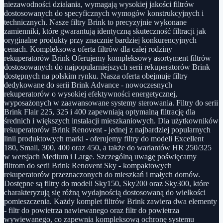
niezawodności działania, wymagają wysokiej jakości filtrów
dostosowanych do specyficznych wymogów konstrukcyjnych i
technicznych. Nasze filtry Brink to precyzyjnie wykonane
zamienniki, które gwarantują identyczną skuteczność filtracji jak
oryginalne produkty przy znacznie bardziej konkurencyjnych
cenach. Kompleksowa oferta filtrów dla całej rodziny
rekuperatorów Brink Oferujemy kompleksowy asortyment filtrów
dostosowanych do najpopularniejszych serii rekuperatorów Brink
dostępnych na polskim rynku. Nasza oferta obejmuje filtry
dedykowane do serii Brink Advance - nowoczesnych
rekuperatorów o wysokiej efektywności energetycznej,
wyposażonych w zaawansowane systemy sterowania. Filtry do serii
Brink Flair 225, 325 i 400 zapewniają optymalną filtrację dla
średnich i większych instalacji mieszkaniowych. Dla użytkowników
rekuperatorów Brink Renovent - jednej z najbardziej popularnych
linii produktowych marki - oferujemy filtry do modeli Excellent
180, Small, 300, 400 oraz 450, a także do wariantów HR 250/325
w wersjach Medium i Large. Szczególną uwagę poświęcamy
filtrom do serii Brink Renovent Sky - kompaktowych
rekuperatorów przeznaczonych do mieszkań i małych domów.
Dostępne są filtry do modeli Sky150, Sky200 oraz Sky300, które
charakteryzują się różną wydajnością dostosowaną do wielkości
pomieszczenia. Każdy komplet filtrów Brink zawiera dwa elementy
- filtr do powietrza nawiewanego oraz filtr do powietrza
wywiewanego, co zapewnia kompleksową ochronę systemu