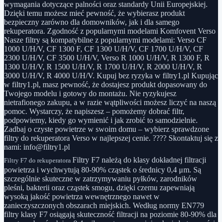
wymagania dotyczące palności oraz standardy Unii Europejskiej.
Dzięki temu możesz mieć pewność, że wybierasz produkt
bezpieczny zarówno dla domowników, jak i dla samego
rekuperatora. Zgodność z popularnymi modelami Komfovent Verso
Nasze filtry są kompatybilne z popularnymi modelami: Verso CF
1000 U/H/V, CF 1300 F, CF 1300 U/H/V, CF 1700 U/H/V, CF
2300 U/H/V, CF 3500 U/H/V, Verso R 1000 U/H/V, R 1300 F, R
1300 U/H/V, R 1500 U/H/V, R 1700 U/H/V, R 2000 U/H/V, R
3000 U/H/V, R 4000 U/H/V. Kupuj bez ryzyka w filtry1.pl Kupując
w filtry1.pl, masz pewność, że dostajesz produkt dopasowany do
Twojego modelu i gotowy do montażu. Nie ryzykujesz
nietrafionego zakupu, a w razie wątpliwości możesz liczyć na naszą
pomoc. Wystarczy, że napiszesz – pomożemy dobrać filtr,
podpowiemy, kiedy go wymienić i jak zrobić to samodzielnie.
Zadbaj o czyste powietrze w swoim domu – wybierz sprawdzone
filtry do rekuperatora Verso w najlepszej cenie. ???? Skontaktuj się z
nami: info@filtry1.pl
Filtry F7 należą do klasy dokładnej filtracji
Filtry F7 do rekuperatora
powietrza i wychwytują 80-90% cząstek o średnicy 0,4 μm. Są
szczególnie skuteczne w zatrzymywaniu pyłków, zarodników
pleśni, bakterii oraz cząstek smogu, dzięki czemu zapewniają
wysoką jakość powietrza wewnętrznego nawet w
zanieczyszczonych obszarach miejskich. Według normy EN779
filtry klasy F7 osiągają skuteczność filtracji na poziomie 80-90% dla