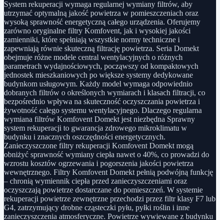
System rekuperacji wymaga regularnej wymiany filtrów, aby
utrzymać optymalną jakość powietrza w pomieszczeniach oraz
wysoką sprawność energetyczną całego urządzenia. Oferujemy
zarówno oryginalne filtry Komfovent, jak i wysokiej jakości
zamienniki, które spełniają wszystkie normy techniczne i
zapewniają równie skuteczną filtrację powietrza. Seria Domekt
obejmuje różne modele central wentylacyjnych o różnych
parametrach wydajnościowych, począwszy od kompaktowych
jednostek mieszkaniowych po większe systemy dedykowane
budynkom usługowym. Każdy model wymaga odpowiednio
dobranych filtrów o określonych wymiarach i klasach filtracji, co
bezpośrednio wpływa na skuteczność oczyszczania powietrza i
żywotność całego systemu wentylacyjnego. Dlaczego regularna
wymiana filtrów Komfovent Domekt jest niezbędna Sprawny
system rekuperacji to gwarancja zdrowego mikroklimatu w
budynku i znacznych oszczędności energetycznych.
Zanieczyszczone filtry rekuperacji Komfovent Domekt mogą
obniżyć sprawność wymiany ciepła nawet o 40%, co prowadzi do
wzrostu kosztów ogrzewania i pogorszenia jakości powietrza
wewnętrznego. Filtry Komfovent Domekt pełnią podwójną funkcję
– chronią wymiennik ciepła przed zanieczyszczeniami oraz
oczyszczają powietrze dostarczane do pomieszczeń. W systemie
rekuperacji powietrze zewnętrzne przechodzi przez filtr klasy F7 lub
G4, zatrzymujący drobne cząsteczki pyłu, pyłki roślin i inne
zanieczyszczenia atmosferyczne. Powietrze wywiewane z budynku