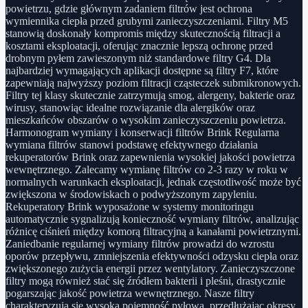
powietrzu, gdzie głównym zadaniem filtrów jest ochrona
wymiennika ciepła przed grubymi zanieczyszczeniami. Filtry M5
stanowią doskonały kompromis między skutecznością filtracji a
kosztami eksploatacji, oferując znacznie lepszą ochronę przed
drobnym pyłem zawieszonym niż standardowe filtry G4. Dla
najbardziej wymagających aplikacji dostępne są filtry F7, które
zapewniają najwyższy poziom filtracji cząsteczek submikronowych.
Filtry tej klasy skutecznie zatrzymują smog, alergeny, bakterie oraz
wirusy, stanowiąc idealne rozwiązanie dla alergików oraz
mieszkańców obszarów o wysokim zanieczyszczeniu powietrza.
Harmonogram wymiany i konserwacji filtrów Brink Regularna
wymiana filtrów stanowi podstawę efektywnego działania
rekuperatorów Brink oraz zapewnienia wysokiej jakości powietrza
wewnętrznego. Zalecamy wymianę filtrów co 2-3 razy w roku w
normalnych warunkach eksploatacji, jednak częstotliwość może być
zwiększona w środowiskach o podwyższonym zapyleniu.
Rekuperatory Brink wyposażone w systemy monitoringu
automatycznie sygnalizują konieczność wymiany filtrów, analizując
różnicę ciśnień między komorą filtracyjną a kanałami powietrznymi.
Zaniedbanie regularnej wymiany filtrów prowadzi do wzrostu
oporów przepływu, zmniejszenia efektywności odzysku ciepła oraz
zwiększonego zużycia energii przez wentylatory. Zanieczyszczone
filtry mogą również stać się źródłem bakterii i pleśni, drastycznie
pogarszając jakość powietrza wewnętrznego. Nasze filtry
charakteryzują się wysoką pojemność pyłową, przedłużając okresy