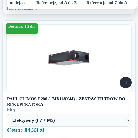
malejąco
Referencje, od A do Z
Referencje, od Z do A
Jest 4 produktów.
Dostawa: 1-2 dni

PAUL CLIMOS F200 (174X168X44) - ZESTAW FILTRÓW DO
REKUPERATORA
Filtry
Cena: 84,33 zł