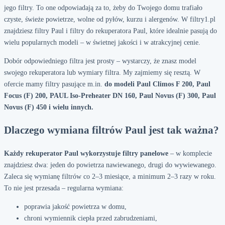
jego filtry. To one odpowiadają za to, żeby do Twojego domu trafiało
czyste, świeże powietrze, wolne od pyłów, kurzu i alergenów. W filtry1.pl
znajdziesz filtry Paul i filtry do rekuperatora Paul, które idealnie pasują do
wielu popularnych modeli – w świetnej jakości i w atrakcyjnej cenie.
Dobór odpowiedniego filtra jest prosty – wystarczy, że znasz model
swojego rekuperatora lub wymiary filtra. My zajmiemy się resztą. W
ofercie mamy filtry pasujące m.in.
do modeli Paul Climos F 200, Paul
Focus (F) 200, PAUL Iso-Preheater DN 160, Paul Novus (F) 300, Paul
Novus (F) 450 i wielu innych.
Dlaczego wymiana filtrów Paul jest tak ważna?
Każdy rekuperator Paul wykorzystuje filtry panelowe
– w komplecie
znajdziesz dwa: jeden do powietrza nawiewanego, drugi do wywiewanego.
Zaleca się wymianę filtrów co 2–3 miesiące, a minimum 2–3 razy w roku.
To nie jest przesada – regularna wymiana:
poprawia jakość powietrza w domu,
chroni wymiennik ciepła przed zabrudzeniami,