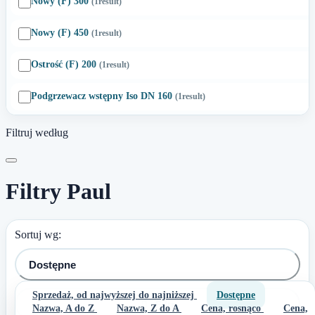
Nowy (F) 300
(1
result
)
Nowy (F) 450
(1
result
)
Ostrość (F) 200
(1
result
)
Podgrzewacz wstępny Iso DN 160
(1
result
)
Filtruj według
Filtry Paul
Sortuj wg:
Dostępne
Sprzedaż, od najwyższej do najniższej
Dostępne

Filtr
Nazwa, A do Z
Nazwa, Z do A
Cena, rosnąco
Cena,