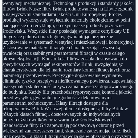
wentylacji mechanicznej. Technologia produkcji i standardy jakości
filtrów Brink Nasze filtry Brink produkowane są na Litwie zgodnie
z najwyższymi standardami jakości Unii Europejskiej. Proces
produkcji wykorzystuje wyłącznie materiały ekologiczne, w pełni
nadające się do recyklingu, co czyni nasze produkty przyjazne
środowisku. Wszystkie filtry posiadają wymagane certyfikaty UE
dotyczące palności oraz higieny, gwarantując bezpieczne
użytkowanie w systemach wentylacji mieszkaniowej i komercyjnej.
Zastosowane materiały filtracyjne charakteryzują się wysoką
trwałością oraz stabilnymi parametrami filtracji w czasie całego
okresu eksploatacji. Konstrukcja filtrów została dostosowana do
specyficznych wymagań rekuperatorów Brink, uwzględniając
charakterystyczne dla tej marki rozmiary komór filtracyjnych oraz
parametry przepływowe. Precyzyjne dopasowanie wymiarów
eliminuje ryzyko przepływu niefiltrowanego powietrza, zapewniając
maksymalną skuteczność oczyszczania powietrza doprowadzanego
do budynku. Każdy filtr przechodzi rygorystyczną kontrolę jakości
przed wysyłką, gwarantując zgodność z deklarowanymi
parametrami technicznymi. Klasy filtracji dostępne dla
rekuperatorów Brink W naszej ofercie dostępne są filtry Brink w
różnych klasach filtracji, dostosowanych do indywidualnych
potrzeb użytkowników oraz warunków środowiskowych.
Standardowe filtry G4 zapewniają podstawową ochronę przed
większymi zanieczyszczeniami, skutecznie zatrzymując kurz, liście
oraz owady. Ta klasa filtracji sprawdza się w obszarach o czystym