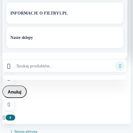
INFORMACJE O FILTRY1.PL
Nasze sklepy



Anuluj


0
Strona główna