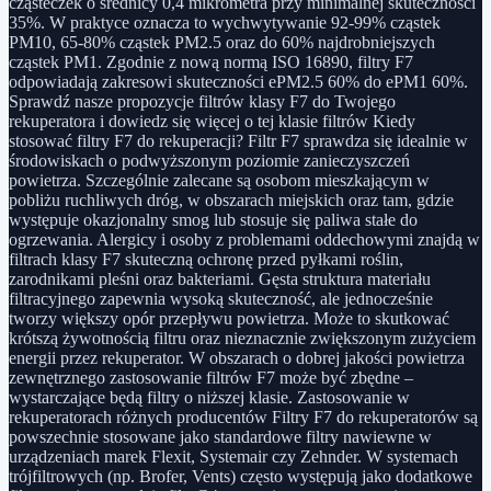
cząsteczek o średnicy 0,4 mikrometra przy minimalnej skuteczności
35%. W praktyce oznacza to wychwytywanie 92-99% cząstek
PM10, 65-80% cząstek PM2.5 oraz do 60% najdrobniejszych
cząstek PM1. Zgodnie z nową normą ISO 16890, filtry F7
odpowiadają zakresowi skuteczności ePM2.5 60% do ePM1 60%.
Sprawdź nasze propozycje filtrów klasy F7 do Twojego
rekuperatora i dowiedz się więcej o tej klasie filtrów Kiedy
stosować filtry F7 do rekuperacji? Filtr F7 sprawdza się idealnie w
środowiskach o podwyższonym poziomie zanieczyszczeń
powietrza. Szczególnie zalecane są osobom mieszkającym w
pobliżu ruchliwych dróg, w obszarach miejskich oraz tam, gdzie
występuje okazjonalny smog lub stosuje się paliwa stałe do
ogrzewania. Alergicy i osoby z problemami oddechowymi znajdą w
filtrach klasy F7 skuteczną ochronę przed pyłkami roślin,
zarodnikami pleśni oraz bakteriami. Gęsta struktura materiału
filtracyjnego zapewnia wysoką skuteczność, ale jednocześnie
tworzy większy opór przepływu powietrza. Może to skutkować
krótszą żywotnością filtru oraz nieznacznie zwiększonym zużyciem
energii przez rekuperator. W obszarach o dobrej jakości powietrza
zewnętrznego zastosowanie filtrów F7 może być zbędne –
wystarczające będą filtry o niższej klasie. Zastosowanie w
rekuperatorach różnych producentów Filtry F7 do rekuperatorów są
powszechnie stosowane jako standardowe filtry nawiewne w
urządzeniach marek Flexit, Systemair czy Zehnder. W systemach
trójfiltrowych (np. Brofer, Vents) często występują jako dodatkowe