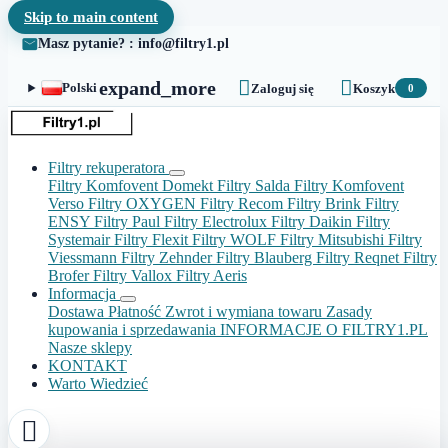
Skip to main content
Masz pytanie? : info@filtry1.pl


expand_more
Polski
Zaloguj się
Koszyk
0
Filtry rekuperatora
Filtry Komfovent Domekt
Filtry Salda
Filtry Komfovent
Verso
Filtry OXYGEN
Filtry Recom
Filtry Brink
Filtry
ENSY
Filtry Paul
Filtry Electrolux
Filtry Daikin
Filtry
Systemair
Filtry Flexit
Filtry WOLF
Filtry Mitsubishi
Filtry
Viessmann
Filtry Zehnder
Filtry Blauberg
Filtry Reqnet
Filtry
Brofer
Filtry Vallox
Filtry Aeris
Informacja
Dostawa
Płatność
Zwrot i wymiana towaru
Zasady
kupowania i sprzedawania
INFORMACJE O FILTRY1.PL
Nasze sklepy
KONTAKT
Warto Wiedzieć
