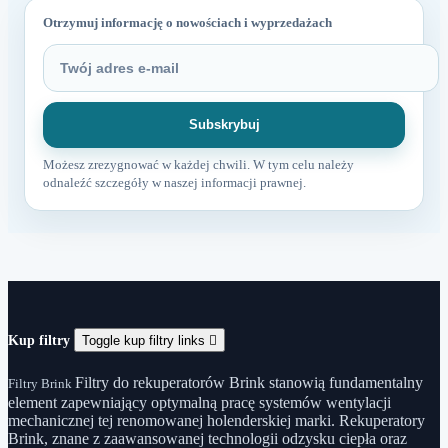
Otrzymuj informację o nowościach i wyprzedażach
Możesz zrezygnować w każdej chwili. W tym celu należy
odnaleźć szczegóły w naszej informacji prawnej.
Kup filtry
Toggle kup filtry links

Filtry do rekuperatorów Brink stanowią fundamentalny
Filtry Brink
element zapewniający optymalną pracę systemów wentylacji
mechanicznej tej renomowanej holenderskiej marki. Rekuperatory
Brink, znane z zaawansowanej technologii odzysku ciepła oraz