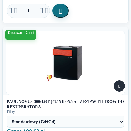





Dostawa: 1-2 dni

PAUL NOVUS 300/450F (475X180X50) - ZESTAW FILTRÓW DO
REKUPERATORA
Filtry