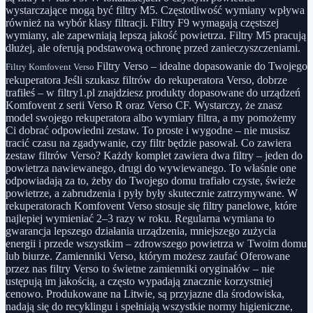
wystarczające mogą być filtry M5. Częstotliwość wymiany wpływa
również na wybór klasy filtracji. Filtry F9 wymagają częstszej
wymiany, ale zapewniają lepszą jakość powietrza. Filtry M5 pracują
dłużej, ale oferują podstawową ochronę przed zanieczyszczeniami.
Filtry Verso – idealne dopasowanie do Twojego
Filtry Komfovent Verso
rekuperatora Jeśli szukasz filtrów do rekuperatora Verso, dobrze
trafiłeś – w filtry1.pl znajdziesz produkty dopasowane do urządzeń
Komfovent z serii Verso R oraz Verso CF. Wystarczy, że znasz
model swojego rekuperatora albo wymiary filtra, a my pomożemy
Ci dobrać odpowiedni zestaw. To proste i wygodne – nie musisz
tracić czasu na zgadywanie, czy filtr będzie pasował. Co zawiera
zestaw filtrów Verso? Każdy komplet zawiera dwa filtry – jeden do
powietrza nawiewanego, drugi do wywiewanego. To właśnie one
odpowiadają za to, żeby do Twojego domu trafiało czyste, świeże
powietrze, a zabrudzenia i pyły były skutecznie zatrzymywane. W
rekuperatorach Komfovent Verso stosuje się filtry panelowe, które
najlepiej wymieniać 2–3 razy w roku. Regularna wymiana to
gwarancja lepszego działania urządzenia, mniejszego zużycia
energii i przede wszystkim – zdrowszego powietrza w Twoim domu
lub biurze. Zamienniki Verso, którym możesz zaufać Oferowane
przez nas filtry Verso to świetne zamienniki oryginałów – nie
ustępują im jakością, a często wypadają znacznie korzystniej
cenowo. Produkowane na Litwie, są przyjazne dla środowiska,
nadają się do recyklingu i spełniają wszystkie normy higieniczne,