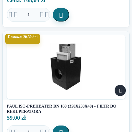
Cena: 108,63 zł





Dostawa: 20-30 dni

PAUL ISO-PREHEATER DN 160 (350X250X40) - FILTR DO
REKUPERATORA
59,00 zł