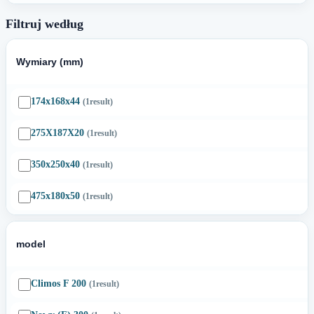
Filtruj według
Wymiary (mm)
174x168x44
(1
result
)
275X187X20
(1
result
)
350x250x40
(1
result
)
475x180x50
(1
result
)
model
Climos F 200
(1
result
)