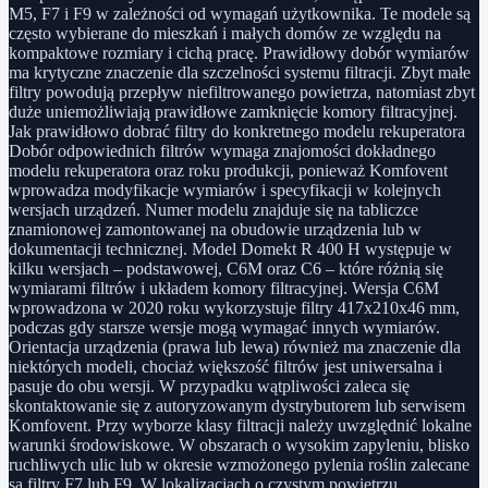
M5, F7 i F9 w zależności od wymagań użytkownika. Te modele są
często wybierane do mieszkań i małych domów ze względu na
kompaktowe rozmiary i cichą pracę. Prawidłowy dobór wymiarów
ma krytyczne znaczenie dla szczelności systemu filtracji. Zbyt małe
filtry powodują przepływ niefiltrowanego powietrza, natomiast zbyt
duże uniemożliwiają prawidłowe zamknięcie komory filtracyjnej.
Jak prawidłowo dobrać filtry do konkretnego modelu rekuperatora
Dobór odpowiednich filtrów wymaga znajomości dokładnego
modelu rekuperatora oraz roku produkcji, ponieważ Komfovent
wprowadza modyfikacje wymiarów i specyfikacji w kolejnych
wersjach urządzeń. Numer modelu znajduje się na tabliczce
znamionowej zamontowanej na obudowie urządzenia lub w
dokumentacji technicznej. Model Domekt R 400 H występuje w
kilku wersjach – podstawowej, C6M oraz C6 – które różnią się
wymiarami filtrów i układem komory filtracyjnej. Wersja C6M
wprowadzona w 2020 roku wykorzystuje filtry 417x210x46 mm,
podczas gdy starsze wersje mogą wymagać innych wymiarów.
Orientacja urządzenia (prawa lub lewa) również ma znaczenie dla
niektórych modeli, chociaż większość filtrów jest uniwersalna i
pasuje do obu wersji. W przypadku wątpliwości zaleca się
skontaktowanie się z autoryzowanym dystrybutorem lub serwisem
Komfovent. Przy wyborze klasy filtracji należy uwzględnić lokalne
warunki środowiskowe. W obszarach o wysokim zapyleniu, blisko
ruchliwych ulic lub w okresie wzmożonego pylenia roślin zalecane
są filtry F7 lub F9. W lokalizacjach o czystym powietrzu