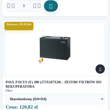





Dostawa: 20-30 dni

PAUL FOCUS (F) 200 (275X187X20) - ZESTAW FILTRÓW DO
REKUPERATORA
Filtry
Cena: 120,82 zł