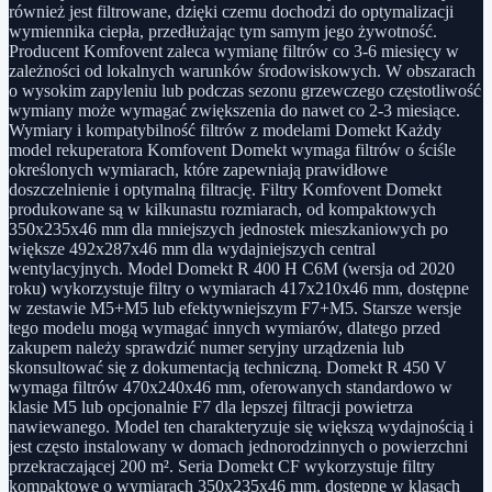
również jest filtrowane, dzięki czemu dochodzi do optymalizacji
wymiennika ciepła, przedłużając tym samym jego żywotność.
Producent Komfovent zaleca wymianę filtrów co 3-6 miesięcy w
zależności od lokalnych warunków środowiskowych. W obszarach
o wysokim zapyleniu lub podczas sezonu grzewczego częstotliwość
wymiany może wymagać zwiększenia do nawet co 2-3 miesiące.
Wymiary i kompatybilność filtrów z modelami Domekt Każdy
model rekuperatora Komfovent Domekt wymaga filtrów o ściśle
określonych wymiarach, które zapewniają prawidłowe
doszczelnienie i optymalną filtrację. Filtry Komfovent Domekt
produkowane są w kilkunastu rozmiarach, od kompaktowych
350x235x46 mm dla mniejszych jednostek mieszkaniowych po
większe 492x287x46 mm dla wydajniejszych central
wentylacyjnych. Model Domekt R 400 H C6M (wersja od 2020
roku) wykorzystuje filtry o wymiarach 417x210x46 mm, dostępne
w zestawie M5+M5 lub efektywniejszym F7+M5. Starsze wersje
tego modelu mogą wymagać innych wymiarów, dlatego przed
zakupem należy sprawdzić numer seryjny urządzenia lub
skonsultować się z dokumentacją techniczną. Domekt R 450 V
wymaga filtrów 470x240x46 mm, oferowanych standardowo w
klasie M5 lub opcjonalnie F7 dla lepszej filtracji powietrza
nawiewanego. Model ten charakteryzuje się większą wydajnością i
jest często instalowany w domach jednorodzinnych o powierzchni
przekraczającej 200 m². Seria Domekt CF wykorzystuje filtry
kompaktowe o wymiarach 350x235x46 mm, dostępne w klasach