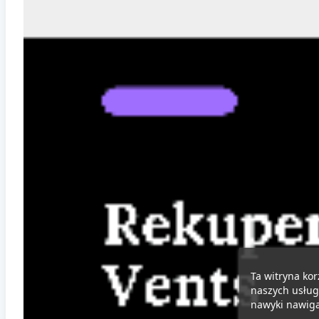
Ta witryna kor
naszych usług
nawyki nawigac