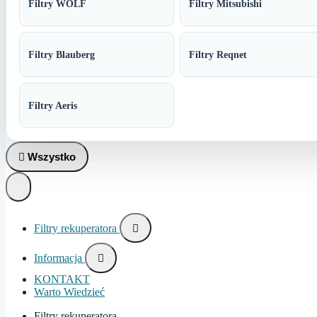
Filtry WOLF
Filtry Mitsubishi
Filtry Blauberg
Filtry Reqnet
Filtry Aeris

Wszystko
Filtry rekuperatora

Informacja

KONTAKT
Warto Wiedzieć
Filtry rekuperatora