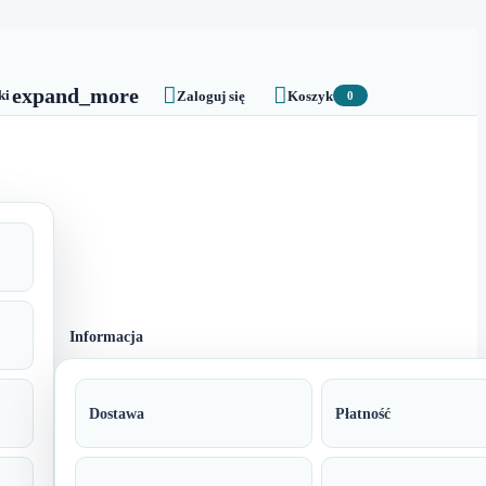


expand_more
ki
Zaloguj się
Koszyk
0
Informacja
Dostawa
Płatność