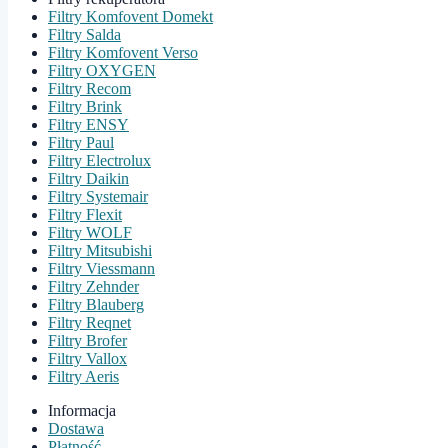
Filtry Komfovent Domekt
Filtry Salda
Filtry Komfovent Verso
Filtry OXYGEN
Filtry Recom
Filtry Brink
Filtry ENSY
Filtry Paul
Filtry Electrolux
Filtry Daikin
Filtry Systemair
Filtry Flexit
Filtry WOLF
Filtry Mitsubishi
Filtry Viessmann
Filtry Zehnder
Filtry Blauberg
Filtry Reqnet
Filtry Brofer
Filtry Vallox
Filtry Aeris
Informacja
Dostawa
Płatność