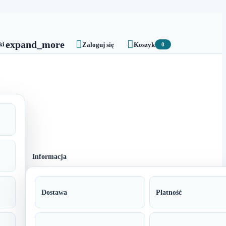


expand_more
ki
Zaloguj się
Koszyk
0
Informacja
Dostawa
Płatność