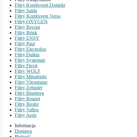
Filtry Komfovent Domekt
Filtry Salda
Filtry Komfovent Verso
Filtry OXYGEN
Filtry Recom
Filtry Brink
Filtry ENSY
Filtry Paul
Filtry Electrolux
Filtry Daikin
Filtry Systemair
Filtry Flexit
Filtry WOLF
Filtry Mitsubishi
Filtry Viessmann
Filtry Zehnder
Filtry Blauberg
Filtry Reqnet
Filtry Brofer
Filtry Vallox
Filtry Aeris
Informacja
Dostawa
Płatność