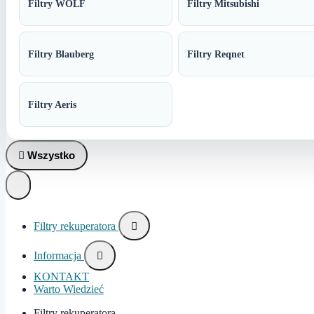
Filtry WOLF
Filtry Mitsubishi
Filtry Blauberg
Filtry Reqnet
Filtry Aeris

Wszystko
Filtry rekuperatora

Informacja

KONTAKT
Warto Wiedzieć
Filtry rekuperatora