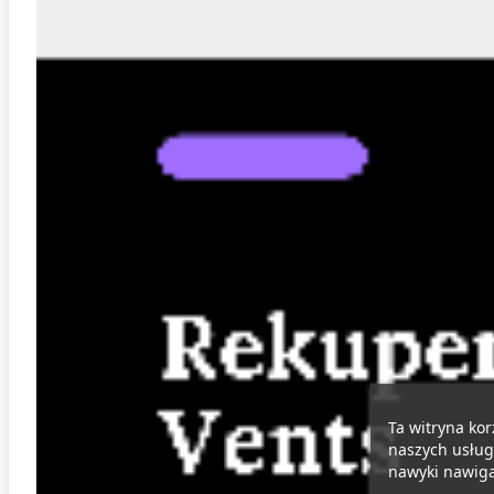
Ta witryna kor
naszych usług
nawyki nawigac