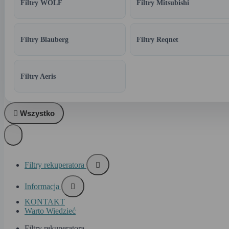
Filtry WOLF
Filtry Mitsubishi
Filtry Blauberg
Filtry Reqnet
Filtry Aeris

Wszystko
Filtry rekuperatora

Informacja

KONTAKT
Warto Wiedzieć
Filtry rekuperatora