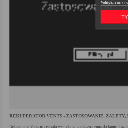
Polityka cookies
TY
REKUPERATOR VENTS - ZASTOSOWANIE, ZALETY, 
Rekuperator Vents to centrala wentylacyjna przeznaczona do kontrolowa