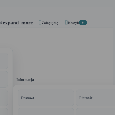


expand_more
ki
Zaloguj się
Koszyk
0
Informacja
Dostawa
Płatność