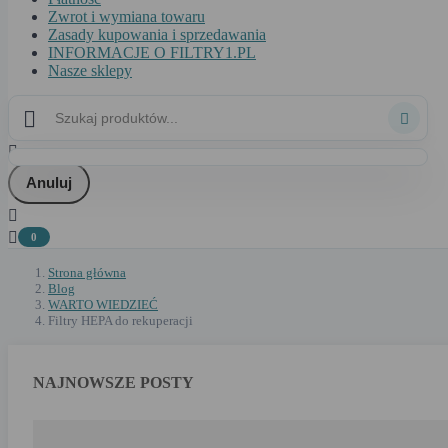
Zwrot i wymiana towaru
Zasady kupowania i sprzedawania
INFORMACJE O FILTRY1.PL
Nasze sklepy



Anuluj


0
Strona główna
Blog
WARTO WIEDZIEĆ
Filtry HEPA do rekuperacji
NAJNOWSZE POSTY