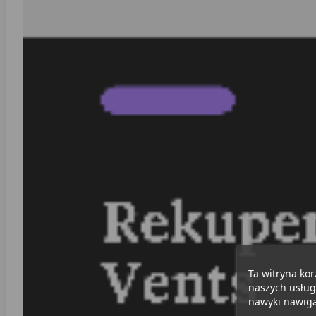
Ta witryna kor
naszych usług
nawyki nawigac