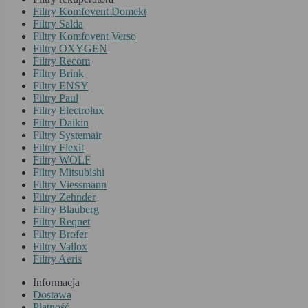
Filtry Komfovent Domekt
Filtry Salda
Filtry Komfovent Verso
Filtry OXYGEN
Filtry Recom
Filtry Brink
Filtry ENSY
Filtry Paul
Filtry Electrolux
Filtry Daikin
Filtry Systemair
Filtry Flexit
Filtry WOLF
Filtry Mitsubishi
Filtry Viessmann
Filtry Zehnder
Filtry Blauberg
Filtry Reqnet
Filtry Brofer
Filtry Vallox
Filtry Aeris
Informacja
Dostawa
Płatność