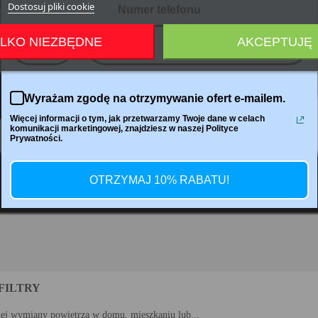
Dostosuj pliki cookie
Numer telefonu
LKO NIEZBĘDNE
AKCEPTUJĘ
+48
Wyrażam zgodę na otrzymywanie ofert e-mailem.
Więcej informacji o tym, jak przetwarzamy Twoje dane w celach
komunikacji marketingowej, znajdziesz w naszej Polityce
Prywatności.
OTRZYMAJ 10% RABATU!
FILTRY
nej wymiany powietrza w domu, mieszkaniu lub...