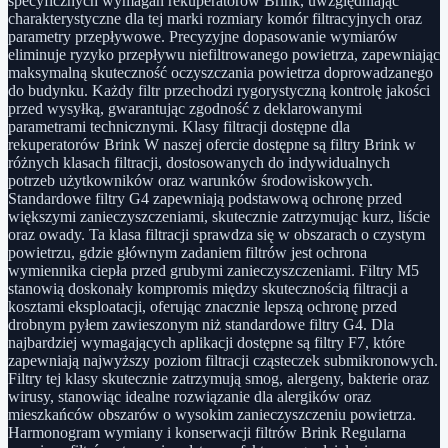
specyficznych wymagań rekuperatorów Brink, uwzględniając
charakterystyczne dla tej marki rozmiary komór filtracyjnych oraz
parametry przepływowe. Precyzyjne dopasowanie wymiarów
eliminuje ryzyko przepływu niefiltrowanego powietrza, zapewniając
maksymalną skuteczność oczyszczania powietrza doprowadzanego
do budynku. Każdy filtr przechodzi rygorystyczną kontrolę jakości
przed wysyłką, gwarantując zgodność z deklarowanymi
parametrami technicznymi. Klasy filtracji dostępne dla
rekuperatorów Brink W naszej ofercie dostępne są filtry Brink w
różnych klasach filtracji, dostosowanych do indywidualnych
potrzeb użytkowników oraz warunków środowiskowych.
Standardowe filtry G4 zapewniają podstawową ochronę przed
większymi zanieczyszczeniami, skutecznie zatrzymując kurz, liście
oraz owady. Ta klasa filtracji sprawdza się w obszarach o czystym
powietrzu, gdzie głównym zadaniem filtrów jest ochrona
wymiennika ciepła przed grubymi zanieczyszczeniami. Filtry M5
stanowią doskonały kompromis między skutecznością filtracji a
kosztami eksploatacji, oferując znacznie lepszą ochronę przed
drobnym pyłem zawieszonym niż standardowe filtry G4. Dla
najbardziej wymagających aplikacji dostępne są filtry F7, które
zapewniają najwyższy poziom filtracji cząsteczek submikronowych.
Filtry tej klasy skutecznie zatrzymują smog, alergeny, bakterie oraz
wirusy, stanowiąc idealne rozwiązanie dla alergików oraz
mieszkańców obszarów o wysokim zanieczyszczeniu powietrza.
Harmonogram wymiany i konserwacji filtrów Brink Regularna