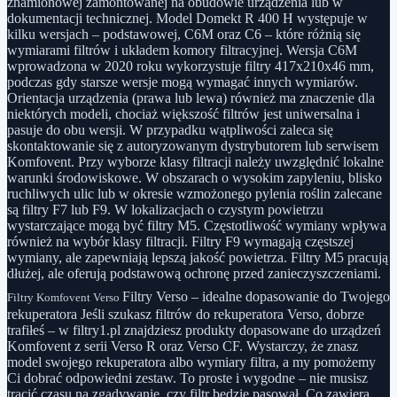
znamionowej zamontowanej na obudowie urządzenia lub w
dokumentacji technicznej. Model Domekt R 400 H występuje w
kilku wersjach – podstawowej, C6M oraz C6 – które różnią się
wymiarami filtrów i układem komory filtracyjnej. Wersja C6M
wprowadzona w 2020 roku wykorzystuje filtry 417x210x46 mm,
podczas gdy starsze wersje mogą wymagać innych wymiarów.
Orientacja urządzenia (prawa lub lewa) również ma znaczenie dla
niektórych modeli, chociaż większość filtrów jest uniwersalna i
pasuje do obu wersji. W przypadku wątpliwości zaleca się
skontaktowanie się z autoryzowanym dystrybutorem lub serwisem
Komfovent. Przy wyborze klasy filtracji należy uwzględnić lokalne
warunki środowiskowe. W obszarach o wysokim zapyleniu, blisko
ruchliwych ulic lub w okresie wzmożonego pylenia roślin zalecane
są filtry F7 lub F9. W lokalizacjach o czystym powietrzu
wystarczające mogą być filtry M5. Częstotliwość wymiany wpływa
również na wybór klasy filtracji. Filtry F9 wymagają częstszej
wymiany, ale zapewniają lepszą jakość powietrza. Filtry M5 pracują
dłużej, ale oferują podstawową ochronę przed zanieczyszczeniami.
Filtry Verso – idealne dopasowanie do Twojego
Filtry Komfovent Verso
rekuperatora Jeśli szukasz filtrów do rekuperatora Verso, dobrze
trafiłeś – w filtry1.pl znajdziesz produkty dopasowane do urządzeń
Komfovent z serii Verso R oraz Verso CF. Wystarczy, że znasz
model swojego rekuperatora albo wymiary filtra, a my pomożemy
Ci dobrać odpowiedni zestaw. To proste i wygodne – nie musisz
tracić czasu na zgadywanie, czy filtr będzie pasował. Co zawiera