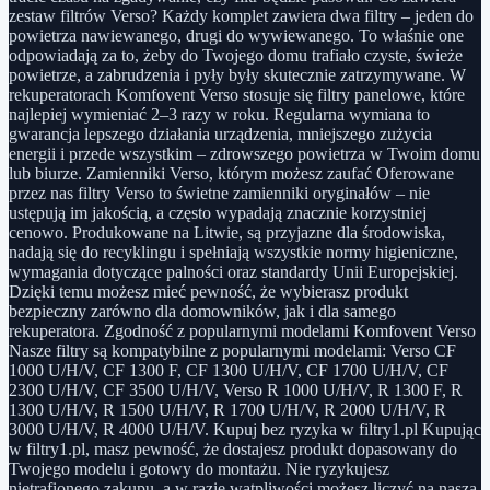
zestaw filtrów Verso? Każdy komplet zawiera dwa filtry – jeden do
powietrza nawiewanego, drugi do wywiewanego. To właśnie one
odpowiadają za to, żeby do Twojego domu trafiało czyste, świeże
powietrze, a zabrudzenia i pyły były skutecznie zatrzymywane. W
rekuperatorach Komfovent Verso stosuje się filtry panelowe, które
najlepiej wymieniać 2–3 razy w roku. Regularna wymiana to
gwarancja lepszego działania urządzenia, mniejszego zużycia
energii i przede wszystkim – zdrowszego powietrza w Twoim domu
lub biurze. Zamienniki Verso, którym możesz zaufać Oferowane
przez nas filtry Verso to świetne zamienniki oryginałów – nie
ustępują im jakością, a często wypadają znacznie korzystniej
cenowo. Produkowane na Litwie, są przyjazne dla środowiska,
nadają się do recyklingu i spełniają wszystkie normy higieniczne,
wymagania dotyczące palności oraz standardy Unii Europejskiej.
Dzięki temu możesz mieć pewność, że wybierasz produkt
bezpieczny zarówno dla domowników, jak i dla samego
rekuperatora. Zgodność z popularnymi modelami Komfovent Verso
Nasze filtry są kompatybilne z popularnymi modelami: Verso CF
1000 U/H/V, CF 1300 F, CF 1300 U/H/V, CF 1700 U/H/V, CF
2300 U/H/V, CF 3500 U/H/V, Verso R 1000 U/H/V, R 1300 F, R
1300 U/H/V, R 1500 U/H/V, R 1700 U/H/V, R 2000 U/H/V, R
3000 U/H/V, R 4000 U/H/V. Kupuj bez ryzyka w filtry1.pl Kupując
w filtry1.pl, masz pewność, że dostajesz produkt dopasowany do
Twojego modelu i gotowy do montażu. Nie ryzykujesz
nietrafionego zakupu, a w razie wątpliwości możesz liczyć na naszą