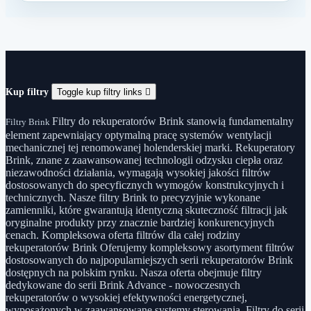
Kup filtry
Toggle kup filtry links

Filtry do rekuperatorów Brink stanowią fundamentalny
Filtry Brink
element zapewniający optymalną pracę systemów wentylacji
mechanicznej tej renomowanej holenderskiej marki. Rekuperatory
Brink, znane z zaawansowanej technologii odzysku ciepła oraz
niezawodności działania, wymagają wysokiej jakości filtrów
dostosowanych do specyficznych wymogów konstrukcyjnych i
technicznych. Nasze filtry Brink to precyzyjnie wykonane
zamienniki, które gwarantują identyczną skuteczność filtracji jak
oryginalne produkty przy znacznie bardziej konkurencyjnych
cenach. Kompleksowa oferta filtrów dla całej rodziny
rekuperatorów Brink Oferujemy kompleksowy asortyment filtrów
dostosowanych do najpopularniejszych serii rekuperatorów Brink
dostępnych na polskim rynku. Nasza oferta obejmuje filtry
dedykowane do serii Brink Advance - nowoczesnych
rekuperatorów o wysokiej efektywności energetycznej,
wyposażonych w zaawansowane systemy sterowania. Filtry do serii