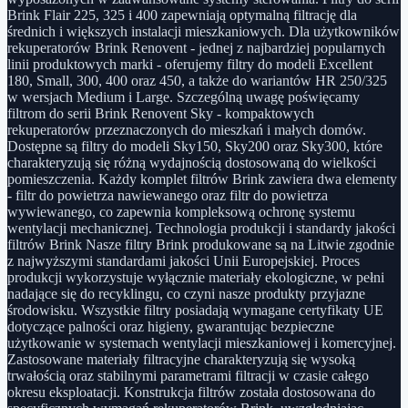
Brink Flair 225, 325 i 400 zapewniają optymalną filtrację dla
średnich i większych instalacji mieszkaniowych. Dla użytkowników
rekuperatorów Brink Renovent - jednej z najbardziej popularnych
linii produktowych marki - oferujemy filtry do modeli Excellent
180, Small, 300, 400 oraz 450, a także do wariantów HR 250/325
w wersjach Medium i Large. Szczególną uwagę poświęcamy
filtrom do serii Brink Renovent Sky - kompaktowych
rekuperatorów przeznaczonych do mieszkań i małych domów.
Dostępne są filtry do modeli Sky150, Sky200 oraz Sky300, które
charakteryzują się różną wydajnością dostosowaną do wielkości
pomieszczenia. Każdy komplet filtrów Brink zawiera dwa elementy
- filtr do powietrza nawiewanego oraz filtr do powietrza
wywiewanego, co zapewnia kompleksową ochronę systemu
wentylacji mechanicznej. Technologia produkcji i standardy jakości
filtrów Brink Nasze filtry Brink produkowane są na Litwie zgodnie
z najwyższymi standardami jakości Unii Europejskiej. Proces
produkcji wykorzystuje wyłącznie materiały ekologiczne, w pełni
nadające się do recyklingu, co czyni nasze produkty przyjazne
środowisku. Wszystkie filtry posiadają wymagane certyfikaty UE
dotyczące palności oraz higieny, gwarantując bezpieczne
użytkowanie w systemach wentylacji mieszkaniowej i komercyjnej.
Zastosowane materiały filtracyjne charakteryzują się wysoką
trwałością oraz stabilnymi parametrami filtracji w czasie całego
okresu eksploatacji. Konstrukcja filtrów została dostosowana do