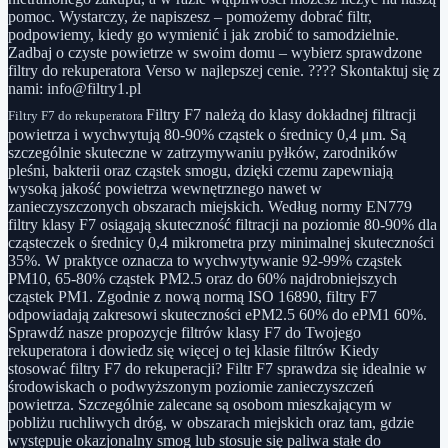
pomoc. Wystarczy, że napiszesz – pomożemy dobrać filtr,
podpowiemy, kiedy go wymienić i jak zrobić to samodzielnie.
Zadbaj o czyste powietrze w swoim domu – wybierz sprawdzone
filtry do rekuperatora Verso w najlepszej cenie. ???? Skontaktuj się z
nami: info@filtry1.pl
Filtry F7 należą do klasy dokładnej filtracji
Filtry F7 do rekuperatora
powietrza i wychwytują 80-90% cząstek o średnicy 0,4 μm. Są
szczególnie skuteczne w zatrzymywaniu pyłków, zarodników
pleśni, bakterii oraz cząstek smogu, dzięki czemu zapewniają
wysoką jakość powietrza wewnętrznego nawet w
zanieczyszczonych obszarach miejskich. Według normy EN779
filtry klasy F7 osiągają skuteczność filtracji na poziomie 80-90% dla
cząsteczek o średnicy 0,4 mikrometra przy minimalnej skuteczności
35%. W praktyce oznacza to wychwytywanie 92-99% cząstek
PM10, 65-80% cząstek PM2.5 oraz do 60% najdrobniejszych
cząstek PM1. Zgodnie z nową normą ISO 16890, filtry F7
odpowiadają zakresowi skuteczności ePM2.5 60% do ePM1 60%.
Sprawdź nasze propozycje filtrów klasy F7 do Twojego
rekuperatora i dowiedz się więcej o tej klasie filtrów Kiedy
stosować filtry F7 do rekuperacji? Filtr F7 sprawdza się idealnie w
środowiskach o podwyższonym poziomie zanieczyszczeń
powietrza. Szczególnie zalecane są osobom mieszkającym w
pobliżu ruchliwych dróg, w obszarach miejskich oraz tam, gdzie
występuje okazjonalny smog lub stosuje się paliwa stałe do