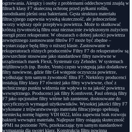
ogrzewania. Alergicy i osoby z problemami oddechowymi znajdą w
filtrach klasy F7 skuteczną ochronę przed pyłkami roślin,
zarodnikami pleśni oraz bakteriami. Gęsta struktura materiału
filtracyjnego zapewnia wysoką skuteczność, ale jednocześnie
tworzy większy opór przepływu powietrza. Może to skutkować
krótszą żywotnością filtru oraz nieznacznie zwiększonym zużyciem
energii przez rekuperator. W obszarach o dobrej jakości powietrza
zewnętrznego zastosowanie filtrów F7 może być zbędne –
wystarczające będą filtry o niższej klasie. Zastosowanie w
rekuperatorach różnych producentów Filtry F7 do rekuperatorów są
powszechnie stosowane jako standardowe filtry nawiewne w
urządzeniach marek Flexit, Systemair czy Zehnder. W systemach
trójfiltrowych (np. Brofer, Vents) często występują jako dodatkowe
filtry nawiewne, gdzie filtr G4 wstępnie oczyszcza powietrze,
wydłużając tym samym żywotność filtra F7. Niektórzy producenci
instalują filtry klasy F7 również jako filtry wywiewne, choć z
technicznego punktu widzenia nie wpływa to na jakość powietrza
wewnętrznego. Producenci jak filtry Komfovent, Paul oferują filtry
F7 jako opcjonalne filtry wtórne lub zamienne, dostosowane do
specyficznych wymagań użytkowników. Wysokiej jakości filtry F7
wykonane z trójwarstwowego materiału filtracyjnego spełniają
niemiecką normę higieny VDI 6022, która zapewnia brak rozwoju
bakterii wewnątrz materiału. Najlepsze filtry osiągają skuteczność
ePM1 na poziomie 70%, przekraczając tym samym standardowe
wymagania dla swojej klasy. Konstrukcja filtru powinna