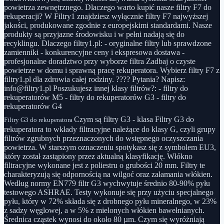
powietrza zewnętrznego. Dlaczego warto kupić nasze filtry F7 do
rekuperacji? W Filtry1 znajdziesz wyłącznie filtry F7 najwyższej
jakości, produkowane zgodnie z europejskimi standardami. Nasze
produkty są przyjazne środowisku i w pełni nadają się do
recyklingu. Dlaczego filtry1.pl: - oryginalne filtry lub sprawdzone
zamienniki - konkurencyjne ceny i ekspresowa dostawa -
profesjonalne doradztwo przy wyborze filtra Zadbaj o czyste
powietrze w domu i sprawną pracę rekuperatora. Wybierz filtry F7 z
filtry1.pl dla zdrowia całej rodziny. ???? Pytania? Napisz:
info@filtry1.pl Poszukujesz innej klasy filtrów?: - filtry do
rekuperatorów M5 - filtry do rekuperatorów G3 - filtry do
rekuperatorów G4
Czym są filtry G3 - klasa Filtry G3 do
Filtry G3 do rekuperatora
rekuperatora to wkłady filtracyjne należące do klasy G, czyli grupy
filtrów zgrubnych przeznaczonych do wstępnego oczyszczania
powietrza. W starszym oznaczeniu spotykasz się z symbolem EU3,
który został zastąpiony przez aktualną klasyfikację. Włókno
filtracyjne wykonane jest z poliestru o grubości 20 mm. Filtry te
charakteryzują się odpornością na wilgoć oraz załamania włókien.
Według normy EN779 filtr G3 wychwytuje średnio 80-90% pyłu
testowego ASHRAE. Testy wykonuje się przy użyciu specjalnego
pyłu, który w 72% składa się z drobnego pyłu mineralnego, w 23%
z sadzy węglowej, a w 5% z mielonych włókien bawełnianych.
Średnica cząstek wynosi do około 80 µm. Czym się wyróżniają