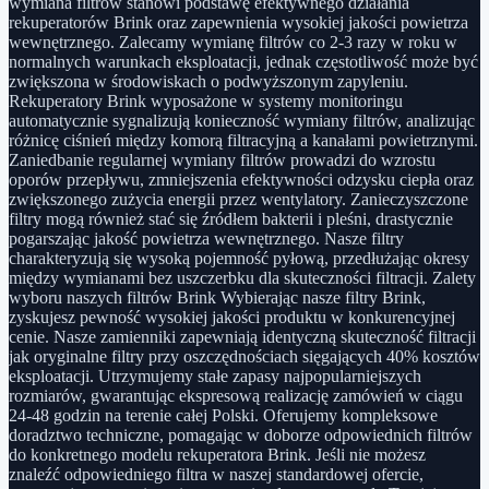
wymiana filtrów stanowi podstawę efektywnego działania
rekuperatorów Brink oraz zapewnienia wysokiej jakości powietrza
wewnętrznego. Zalecamy wymianę filtrów co 2-3 razy w roku w
normalnych warunkach eksploatacji, jednak częstotliwość może być
zwiększona w środowiskach o podwyższonym zapyleniu.
Rekuperatory Brink wyposażone w systemy monitoringu
automatycznie sygnalizują konieczność wymiany filtrów, analizując
różnicę ciśnień między komorą filtracyjną a kanałami powietrznymi.
Zaniedbanie regularnej wymiany filtrów prowadzi do wzrostu
oporów przepływu, zmniejszenia efektywności odzysku ciepła oraz
zwiększonego zużycia energii przez wentylatory. Zanieczyszczone
filtry mogą również stać się źródłem bakterii i pleśni, drastycznie
pogarszając jakość powietrza wewnętrznego. Nasze filtry
charakteryzują się wysoką pojemność pyłową, przedłużając okresy
między wymianami bez uszczerbku dla skuteczności filtracji. Zalety
wyboru naszych filtrów Brink Wybierając nasze filtry Brink,
zyskujesz pewność wysokiej jakości produktu w konkurencyjnej
cenie. Nasze zamienniki zapewniają identyczną skuteczność filtracji
jak oryginalne filtry przy oszczędnościach sięgających 40% kosztów
eksploatacji. Utrzymujemy stałe zapasy najpopularniejszych
rozmiarów, gwarantując ekspresową realizację zamówień w ciągu
24-48 godzin na terenie całej Polski. Oferujemy kompleksowe
doradztwo techniczne, pomagając w doborze odpowiednich filtrów
do konkretnego modelu rekuperatora Brink. Jeśli nie możesz
znaleźć odpowiedniego filtra w naszej standardowej ofercie,