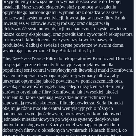
przygotujemy rozwiązanie na wymiar dostosowane do Twojej
instalacji. Nasz zespół ekspertów służy pomocą w ustaleniu
optymalnego harmonogramu wymian oraz doradza w zakresie
konserwacji systemu wentylacji. Inwestując w nasze filtry Brink,
inwestujesz w zdrowie swojej rodziny oraz długotrwałą
efektywność systemu wentylacji mechanicznej. Czyste powietrze,
niższe koszty eksploatacji oraz przedłużona żywotność rekuperatora
to korzyści, które docenią wszyscy użytkownicy naszych
produktów. Zadbaj o świeże i czyste powietrze w swoim domu,
wybierając sprawdzone filtry Brink od filtry1.pl.
Filtry do rekuperatorów Komfovent Domekt
Filtry Komfovent Domekt
to specjalistyczne elementy filtracyjne zaprojektowane dla
popularnej serii central wentylacyjnych litewskiej marki Komfovent.
System rekuperacji wymaga regularnej wymiany filtrów, aby
utrzymać optymalną jakość powietrza w pomieszczeniach oraz
wysoką sprawność energetyczną całego urządzenia. Oferujemy
zarówno oryginalne filtry Komfovent, jak i wysokiej jakości
zamienniki, które spełniają wszystkie normy techniczne i
zapewniają równie skuteczną filtrację powietrza. Seria Domekt
obejmuje różne modele central wentylacyjnych o różnych
parametrach wydajnościowych, począwszy od kompaktowych
jednostek mieszkaniowych po większe systemy dedykowane
budynkom usługowym. Każdy model wymaga odpowiednio
dobranych filtrów o określonych wymiarach i klasach filtracji, co
bezpośrednio wpływa na skuteczność oczyszczania powietrza i