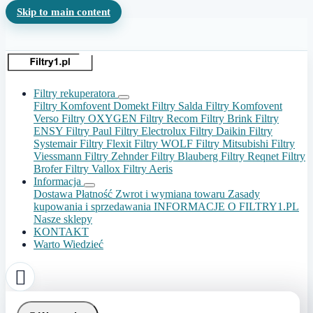
Skip to main content
Filtry rekuperatora
Filtry Komfovent Domekt
Filtry Salda
Filtry Komfovent
Verso
Filtry OXYGEN
Filtry Recom
Filtry Brink
Filtry
ENSY
Filtry Paul
Filtry Electrolux
Filtry Daikin
Filtry
Systemair
Filtry Flexit
Filtry WOLF
Filtry Mitsubishi
Filtry
Viessmann
Filtry Zehnder
Filtry Blauberg
Filtry Reqnet
Filtry
Brofer
Filtry Vallox
Filtry Aeris
Informacja
Dostawa
Płatność
Zwrot i wymiana towaru
Zasady
kupowania i sprzedawania
INFORMACJE O FILTRY1.PL
Nasze sklepy
KONTAKT
Warto Wiedzieć
