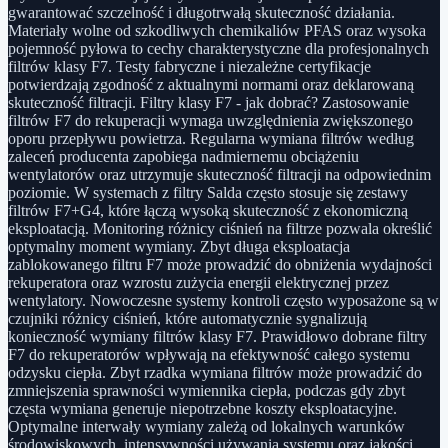
gwarantować szczelność i długotrwałą skuteczność działania.
Materiały wolne od szkodliwych chemikaliów PFAS oraz wysoka
pojemność pyłowa to cechy charakterystyczne dla profesjonalnych
filtrów klasy F7. Testy fabryczne i niezależne certyfikacje
potwierdzają zgodność z aktualnymi normami oraz deklarowaną
skuteczność filtracji. Filtry klasy F7 - jak dobrać? Zastosowanie
filtrów F7 do rekuperacji wymaga uwzględnienia zwiększonego
oporu przepływu powietrza. Regularna wymiana filtrów według
zaleceń producenta zapobiega nadmiernemu obciążeniu
wentylatorów oraz utrzymuje skuteczność filtracji na odpowiednim
poziomie. W systemach z filtry Salda często stosuje się zestawy
filtrów F7+G4, które łączą wysoką skuteczność z ekonomiczną
eksploatacją. Monitoring różnicy ciśnień na filtrze pozwala określić
optymalny moment wymiany. Zbyt długa eksploatacja
zablokowanego filtru F7 może prowadzić do obniżenia wydajności
rekuperatora oraz wzrostu zużycia energii elektrycznej przez
wentylatory. Nowoczesne systemy kontroli często wyposażone są w
czujniki różnicy ciśnień, które automatycznie sygnalizują
konieczność wymiany filtrów klasy F7. Prawidłowo dobrane filtry
F7 do rekuperatorów wpływają na efektywność całego systemu
odzysku ciepła. Zbyt rzadka wymiana filtrów może prowadzić do
zmniejszenia sprawności wymiennika ciepła, podczas gdy zbyt
częsta wymiana generuje niepotrzebne koszty eksploatacyjne.
Optymalne interwały wymiany zależą od lokalnych warunków
środowiskowych, intensywności używania systemu oraz jakości