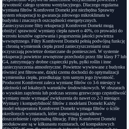
żywotność całego systemu wentylacyjnego. Dlaczego regularna
wymiana filtrów Komfovent Domekt jest niezbędna Sprawny
system rekuperacji to gwarancja zdrowego mikroklimatu w
budynku i znacznych oszczędności energetycznych.
Zanieczyszczone filtry rekuperacji Komfovent Domekt mogą
obniżyć sprawność wymiany ciepła nawet o 40%, co prowadzi do
wzrostu kosztów ogrzewania i pogorszenia jakości powietrza
wewnętrznego. Filtry Komfovent Domekt pełnią podwójną funkcję
– chronią wymiennik ciepła przed zanieczyszczeniami oraz
oczyszczają powietrze dostarczane do pomieszczeń. W systemie
rekuperacji powietrze zewnętrzne przechodzi przez filtr klasy F7 lub
G4, zatrzymujący drobne cząsteczki pyłu, pyłki roślin i inne
zanieczyszczenia atmosferyczne. Powietrze wywiewane z budynku
również jest filtrowane, dzięki czemu dochodzi do optymalizacji
wymiennika ciepła, przedłużając tym samym jego żywotność.
Producent Komfovent zaleca wymianę filtrów co 3-6 miesięcy w
zależności od lokalnych warunków środowiskowych. W obszarach
o wysokim zapyleniu lub podczas sezonu grzewczego częstotliwość
wymiany może wymagać zwiększenia do nawet co 2-3 miesiące.
Wymiary i kompatybilność filtrów z modelami Domekt Każdy
model rekuperatora Komfovent Domekt wymaga filtrów o ściśle
określonych wymiarach, które zapewniają prawidłowe
doszczelnienie i optymalną filtrację. Filtry Komfovent Domekt
produkowane są w kilkunastu rozmiarach, od kompaktowych