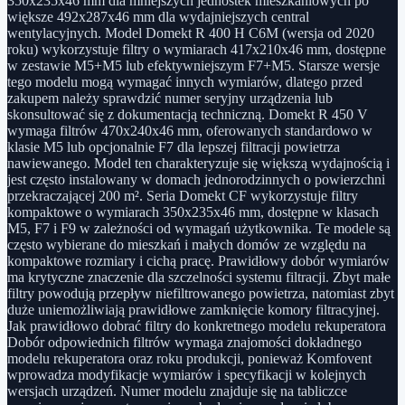
350x235x46 mm dla mniejszych jednostek mieszkaniowych po
większe 492x287x46 mm dla wydajniejszych central
wentylacyjnych. Model Domekt R 400 H C6M (wersja od 2020
roku) wykorzystuje filtry o wymiarach 417x210x46 mm, dostępne
w zestawie M5+M5 lub efektywniejszym F7+M5. Starsze wersje
tego modelu mogą wymagać innych wymiarów, dlatego przed
zakupem należy sprawdzić numer seryjny urządzenia lub
skonsultować się z dokumentacją techniczną. Domekt R 450 V
wymaga filtrów 470x240x46 mm, oferowanych standardowo w
klasie M5 lub opcjonalnie F7 dla lepszej filtracji powietrza
nawiewanego. Model ten charakteryzuje się większą wydajnością i
jest często instalowany w domach jednorodzinnych o powierzchni
przekraczającej 200 m². Seria Domekt CF wykorzystuje filtry
kompaktowe o wymiarach 350x235x46 mm, dostępne w klasach
M5, F7 i F9 w zależności od wymagań użytkownika. Te modele są
często wybierane do mieszkań i małych domów ze względu na
kompaktowe rozmiary i cichą pracę. Prawidłowy dobór wymiarów
ma krytyczne znaczenie dla szczelności systemu filtracji. Zbyt małe
filtry powodują przepływ niefiltrowanego powietrza, natomiast zbyt
duże uniemożliwiają prawidłowe zamknięcie komory filtracyjnej.
Jak prawidłowo dobrać filtry do konkretnego modelu rekuperatora
Dobór odpowiednich filtrów wymaga znajomości dokładnego
modelu rekuperatora oraz roku produkcji, ponieważ Komfovent
wprowadza modyfikacje wymiarów i specyfikacji w kolejnych
wersjach urządzeń. Numer modelu znajduje się na tabliczce