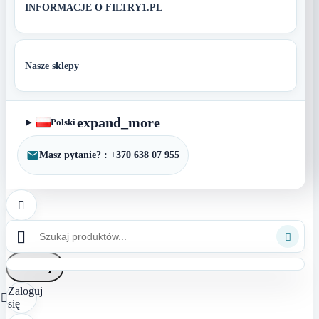
INFORMACJE O FILTRY1.PL
Nasze sklepy
expand_more
Polski
Masz pytanie? : +370 638 07 955



Anuluj
Zaloguj

się