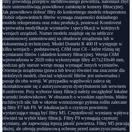
filtry powodują przepływ niefiltrowanego powietrza, natomiast zbyt
duże uniemożliwiają prawidłowe zamknięcie komory filtracyjnej.
Jak prawidłowo dobrać filtry do konkretnego modelu rekuperatora
Dobór odpowiednich filtrów wymaga znajomości dokładnego
modelu rekuperatora oraz roku produkcji, ponieważ Komfovent
wprowadza modyfikacje wymiarów i specyfikacji w kolejnych
wersjach urządzeń. Numer modelu znajduje się na tabliczce
znamionowej zamontowanej na obudowie urządzenia lub w
dokumentacji technicznej. Model Domekt R 400 H występuje w
kilku wersjach – podstawowej, C6M oraz C6 – które różnią się
wymiarami filtrów i układem komory filtracyjnej. Wersja C6M
wprowadzona w 2020 roku wykorzystuje filtry 417x210x46 mm,
podczas gdy starsze wersje mogą wymagać innych wymiarów.
Orientacja urządzenia (prawa lub lewa) również ma znaczenie dla
niektórych modeli, chociaż większość filtrów jest uniwersalna i
pasuje do obu wersji. W przypadku wątpliwości zaleca się
skontaktowanie się z autoryzowanym dystrybutorem lub serwisem
Komfovent. Przy wyborze klasy filtracji należy uwzględnić lokalne
warunki środowiskowe. W obszarach o wysokim zapyleniu, blisko
ruchliwych ulic lub w okresie wzmożonego pylenia roślin zalecane
są filtry F7 lub F9. W lokalizacjach o czystym powietrzu
wystarczające mogą być filtry M5. Częstotliwość wymiany wpływa
również na wybór klasy filtracji. Filtry F9 wymagają częstszej
wymiany, ale zapewniają lepszą jakość powietrza. Filtry M5 pracują
dłużej, ale oferują podstawową ochronę przed zanieczyszczeniami.