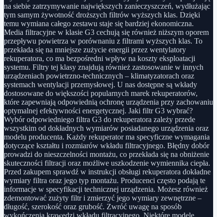
na siebie zatrzymywanie największych zanieczyszczeń, wydłużając
tym samym żywotność droższych filtrów wyższych klas. Dzięki
temu wymiana całego zestawu staje się bardziej ekonomiczna.
Media filtracyjne w klasie G3 cechują się również niższym oporem
przepływu powietrza w porównaniu z filtrami wyższych klas. To
przekłada się na mniejsze zużycie energii przez wentylatory
rekuperatora, co ma bezpośredni wpływ na koszty eksploatacji
systemu. Filtry tej klasy znajdują również zastosowanie w innych
urządzeniach powietrzno-technicznych – klimatyzatorach oraz
systemach wentylacji przemysłowej. U nas dostępne są wkłady
dostosowane do większości popularnych marek rekuperatorów,
które zapewniają odpowiednią ochronę urządzenia przy zachowaniu
optymalnej efektywności energetycznej. Jaki filtr G3 wybrać?
Wybór odpowiedniego filtra G3 do rekuperatora zależy przede
wszystkim od dokładnych wymiarów posiadanego urządzenia oraz
modelu producenta. Każdy rekuperator ma specyficzne wymagania
dotyczące kształtu i rozmiarów wkładu filtracyjnego. Błędny dobór
prowadzi do nieszczelności montażu, co przekłada się na obniżenie
skuteczności filtracji oraz możliwe uszkodzenie wymiennika ciepła.
Przed zakupem sprawdź w instrukcji obsługi rekuperatora dokładne
wymiary filtra oraz jego typ montażu. Producenci często podają te
informacje w specyfikacji technicznej urządzenia. Możesz również
zdemontować zużyty filtr i zmierzyć jego wymiary zewnętrzne –
długość, szerokość oraz grubość. Zwróć uwagę na sposób
wykończenia krawędzi wkładu filtracyjnego. Niektóre modele