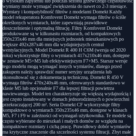
o wysokim zapyleniu lub podczas sezonu grzewczego częstotliwość
wymiany może wymagać zwiększenia do nawet co 2-3 miesiące.
Wymiary i kompatybilność filtrów z modelami Domekt Każdy
model rekuperatora Komfovent Domekt wymaga filtrów o ściśle
określonych wymiarach, które zapewniają prawidłowe
doszczelnienie i optymalną filtrację. Filtry Komfovent Domekt
produkowane są w kilkunastu rozmiarach, od kompaktowych
350x235x46 mm dla mniejszych jednostek mieszkaniowych po
większe 492x287x46 mm dla wydajniejszych central
wentylacyjnych. Model Domekt R 400 H C6M (wersja od 2020
roku) wykorzystuje filtry o wymiarach 417x210x46 mm, dostępne
w zestawie M5+M5 lub efektywniejszym F7+M5. Starsze wersje
tego modelu mogą wymagać innych wymiarów, dlatego przed
zakupem należy sprawdzić numer seryjny urządzenia lub
skonsultować się z dokumentacją techniczną. Domekt R 450 V
wymaga filtrów 470x240x46 mm, oferowanych standardowo w
klasie M5 lub opcjonalnie F7 dla lepszej filtracji powietrza
nawiewanego. Model ten charakteryzuje się większą wydajnością i
jest często instalowany w domach jednorodzinnych o powierzchni
przekraczającej 200 m². Seria Domekt CF wykorzystuje filtry
kompaktowe o wymiarach 350x235x46 mm, dostępne w klasach
M5, F7 i F9 w zależności od wymagań użytkownika. Te modele są
często wybierane do mieszkań i małych domów ze względu na
kompaktowe rozmiary i cichą pracę. Prawidłowy dobór wymiarów
ma krytyczne znaczenie dla szczelności systemu filtracji. Zbyt małe