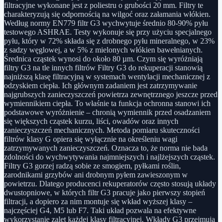
filtracyjne wykonane jest z poliestru o grubości 20 mm. Filtry te
charakteryzują się odpornością na wilgoć oraz załamania włókien.
Według normy EN779 filtr G3 wychwytuje średnio 80-90% pyłu
testowego ASHRAE. Testy wykonuje się przy użyciu specjalnego
pyłu, który w 72% składa się z drobnego pyłu mineralnego, w 23%
z sadzy węglowej, a w 5% z mielonych włókien bawełnianych.
Średnica cząstek wynosi do około 80 µm. Czym się wyróżniają
filtry G3 na tle innych filtrów Filtry G3 do rekuperacji stanowią
najniższą klasę filtracyjną w systemach wentylacji mechanicznej z
odzyskiem ciepła. Ich głównym zadaniem jest zatrzymywanie
najgrubszych zanieczyszczeń powietrza zewnętrznego jeszcze przed
wymiennikiem ciepła. To właśnie ta funkcja ochronna stanowi ich
podstawowe wyróżnienie – chronią wymiennik przed osadzaniem
się większych cząstek kurzu, liści, owadów oraz innych
zanieczyszczeń mechanicznych. Metoda pomiaru skuteczności
filtrów klasy G opiera się wyłącznie na określeniu wagi
zatrzymywanych zanieczyszczeń. Oznacza to, że norma nie bada
zdolności do wychwytywania najmniejszych i najlżejszych cząstek.
Filtry G3 gorzej radzą sobie ze smogiem, pyłkami roślin,
zarodnikami grzybów ani drobnym pyłem zawieszonym w
powietrzu. Dlatego producenci rekuperatorów często stosują układy
dwustopniowe, w których filtr G3 pracuje jako pierwszy stopień
filtracji, a dopiero za nim montuje się wkład wyższej klasy –
najczęściej G4, M5 lub F7. Taki układ pozwala na efektywne
wykorzystanie zalet każdej klasy filtracyjnej. Wkłady G3 przejmują