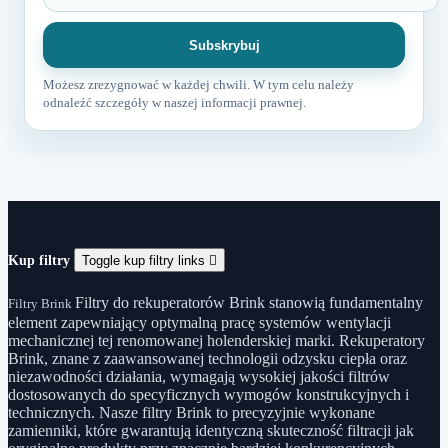
Możesz zrezygnować w każdej chwili. W tym celu należy
odnaleźć szczegóły w naszej informacji prawnej.
Kup filtry
Toggle kup filtry links

Filtry do rekuperatorów Brink stanowią fundamentalny
Filtry Brink
element zapewniający optymalną pracę systemów wentylacji
mechanicznej tej renomowanej holenderskiej marki. Rekuperatory
Brink, znane z zaawansowanej technologii odzysku ciepła oraz
niezawodności działania, wymagają wysokiej jakości filtrów
dostosowanych do specyficznych wymogów konstrukcyjnych i
technicznych. Nasze filtry Brink to precyzyjnie wykonane
zamienniki, które gwarantują identyczną skuteczność filtracji jak