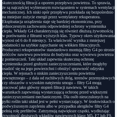
skutecznością filtracji a oporem przepływu powietrza. To sprawia,
że są najczęściej wybieranym rozwiązaniem w systemach wentylacji
mechanicznej. Ich niski opór przepływu przekłada się bezpośrednio
na mniejsze zużycie energii przez wentylatory rekuperatora.
Eksploatacja urządzenia staje się bardziej ekonomiczna, przy
jednoczesnym zachowaniu odpowiedniej ochrony wymiennika
ciepła. Wkłady G4 charakteryzują się również dłuższą żywotnością
w porównaniu z filtrami wyższych klas. Typowy okres użytkowania
wynosi od 6 do 8 miesięcy. Ta właściwość wynika z mniejszej
podatności na szybkie zapychanie się włókien filtracyjnych.
Producenci rekuperatorów standardowo montują filtry G4 po stronie
króćców nawiewu powietrza do budynku oraz wywiewu powietrza
z pomieszczeń. Taki układ zapewnia skuteczną ochronę
wymiennika przed grubymi zanieczyszczeniami, które mogłyby
osadzić się na jego powierzchni i obniżyć sprawność odzysku
ciepła. W rejonach o niskim zanieczyszczeniu powietrza
zewnętrznego – z dala od ruchliwych dróg, terenów przemysłowych
czy obszarów o wysokim natężeniu smogu – filtry G4 mogą
pracować jako główny stopień filtracji nawiewu. W takich
warunkach zapewniają wystarczającą ochronę przed większymi
zanieczyszczeniami mechanicznymi. Dla osób nieuczulonych na
pyłki roślin taki układ jest w pełni wystarczający. W środowiskach o
podwyższonym zapyleniu albo w przypadku alergików filtry G4
pełnią rolę prefiltrów. Zatrzymują największe cząstki, wydłużając
żywotność droższych wkładów nawiewnych klasy M5, F7 lub F9.