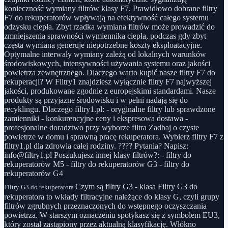
konieczność wymiany filtrów klasy F7. Prawidłowo dobrane filtry
F7 do rekuperatorów wpływają na efektywność całego systemu
odzysku ciepła. Zbyt rzadka wymiana filtrów może prowadzić do
zmniejszenia sprawności wymiennika ciepła, podczas gdy zbyt
częsta wymiana generuje niepotrzebne koszty eksploatacyjne.
Optymalne interwały wymiany zależą od lokalnych warunków
środowiskowych, intensywności używania systemu oraz jakości
powietrza zewnętrznego. Dlaczego warto kupić nasze filtry F7 do
rekuperacji? W Filtry1 znajdziesz wyłącznie filtry F7 najwyższej
jakości, produkowane zgodnie z europejskimi standardami. Nasze
produkty są przyjazne środowisku i w pełni nadają się do
recyklingu. Dlaczego filtry1.pl: - oryginalne filtry lub sprawdzone
zamienniki - konkurencyjne ceny i ekspresowa dostawa -
profesjonalne doradztwo przy wyborze filtra Zadbaj o czyste
powietrze w domu i sprawną pracę rekuperatora. Wybierz filtry F7 z
filtry1.pl dla zdrowia całej rodziny. ???? Pytania? Napisz:
info@filtry1.pl Poszukujesz innej klasy filtrów?: - filtry do
rekuperatorów M5 - filtry do rekuperatorów G3 - filtry do
rekuperatorów G4
Czym są filtry G3 - klasa Filtry G3 do
Filtry G3 do rekuperatora
rekuperatora to wkłady filtracyjne należące do klasy G, czyli grupy
filtrów zgrubnych przeznaczonych do wstępnego oczyszczania
powietrza. W starszym oznaczeniu spotykasz się z symbolem EU3,
który został zastąpiony przez aktualną klasyfikację. Włókno