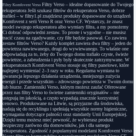
Filtry Verso – idealne dopasowanie do Twojego
Filtry Komfovent Verso
rekuperatora Jeśli szukasz filtrów do rekuperatora Verso, dobrze
trafiłeś – w filtry1.pl znajdziesz produkty dopasowane do urządzeń
Komfovent z serii Verso R oraz Verso CF. Wystarczy, że znasz
model swojego rekuperatora albo wymiary filtra, a my pomożemy
Ci dobrać odpowiedni zestaw. To proste i wygodne – nie musisz
tracić czasu na zgadywanie, czy filtr będzie pasował. Co zawiera
zestaw filtrów Verso? Każdy komplet zawiera dwa filtry – jeden do
powietrza nawiewanego, drugi do wywiewanego. To właśnie one
odpowiadają za to, żeby do Twojego domu trafiało czyste, świeże
powietrze, a zabrudzenia i pyły były skutecznie zatrzymywane. W
rekuperatorach Komfovent Verso stosuje się filtry panelowe, które
najlepiej wymieniać 2–3 razy w roku. Regularna wymiana to
gwarancja lepszego działania urządzenia, mniejszego zużycia
energii i przede wszystkim – zdrowszego powietrza w Twoim domu
lub biurze. Zamienniki Verso, którym możesz zaufać Oferowane
przez nas filtry Verso to świetne zamienniki oryginałów – nie
ustępują im jakością, a często wypadają znacznie korzystniej
cenowo. Produkowane na Litwie, są przyjazne dla środowiska,
nadają się do recyklingu i spełniają wszystkie normy higieniczne,
wymagania dotyczące palności oraz standardy Unii Europejskiej.
Dzięki temu możesz mieć pewność, że wybierasz produkt
bezpieczny zarówno dla domowników, jak i dla samego
rekuperatora. Zgodność z popularnymi modelami Komfovent Verso