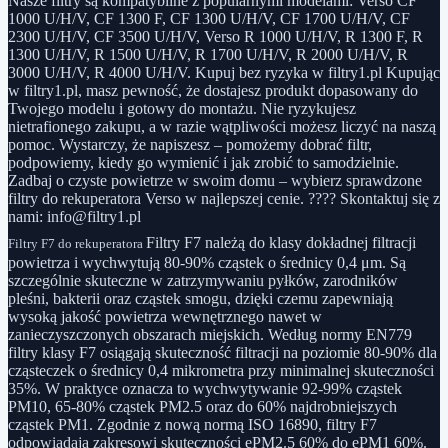
Nasze filtry są kompatybilne z popularnymi modelami: Verso CF
1000 U/H/V, CF 1300 F, CF 1300 U/H/V, CF 1700 U/H/V, CF
2300 U/H/V, CF 3500 U/H/V, Verso R 1000 U/H/V, R 1300 F, R
1300 U/H/V, R 1500 U/H/V, R 1700 U/H/V, R 2000 U/H/V, R
3000 U/H/V, R 4000 U/H/V. Kupuj bez ryzyka w filtry1.pl Kupując
w filtry1.pl, masz pewność, że dostajesz produkt dopasowany do
Twojego modelu i gotowy do montażu. Nie ryzykujesz
nietrafionego zakupu, a w razie wątpliwości możesz liczyć na naszą
pomoc. Wystarczy, że napiszesz – pomożemy dobrać filtr,
podpowiemy, kiedy go wymienić i jak zrobić to samodzielnie.
Zadbaj o czyste powietrze w swoim domu – wybierz sprawdzone
filtry do rekuperatora Verso w najlepszej cenie. ???? Skontaktuj się z
nami: info@filtry1.pl
Filtry F7 należą do klasy dokładnej filtracji
Filtry F7 do rekuperatora
powietrza i wychwytują 80-90% cząstek o średnicy 0,4 μm. Są
szczególnie skuteczne w zatrzymywaniu pyłków, zarodników
pleśni, bakterii oraz cząstek smogu, dzięki czemu zapewniają
wysoką jakość powietrza wewnętrznego nawet w
zanieczyszczonych obszarach miejskich. Według normy EN779
filtry klasy F7 osiągają skuteczność filtracji na poziomie 80-90% dla
cząsteczek o średnicy 0,4 mikrometra przy minimalnej skuteczności
35%. W praktyce oznacza to wychwytywanie 92-99% cząstek
PM10, 65-80% cząstek PM2.5 oraz do 60% najdrobniejszych
cząstek PM1. Zgodnie z nową normą ISO 16890, filtry F7
odpowiadają zakresowi skuteczności ePM2.5 60% do ePM1 60%.