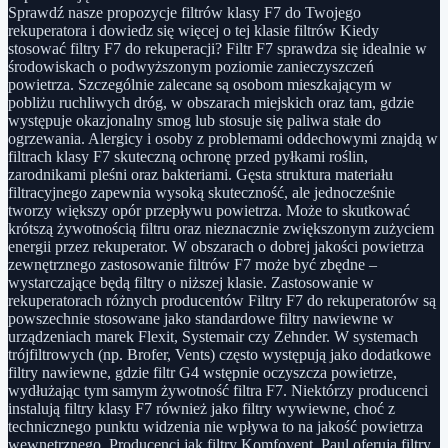
Sprawdź nasze propozycje filtrów klasy F7 do Twojego
rekuperatora i dowiedz się więcej o tej klasie filtrów Kiedy
stosować filtry F7 do rekuperacji? Filtr F7 sprawdza się idealnie w
środowiskach o podwyższonym poziomie zanieczyszczeń
powietrza. Szczególnie zalecane są osobom mieszkającym w
pobliżu ruchliwych dróg, w obszarach miejskich oraz tam, gdzie
występuje okazjonalny smog lub stosuje się paliwa stałe do
ogrzewania. Alergicy i osoby z problemami oddechowymi znajdą w
filtrach klasy F7 skuteczną ochronę przed pyłkami roślin,
zarodnikami pleśni oraz bakteriami. Gęsta struktura materiału
filtracyjnego zapewnia wysoką skuteczność, ale jednocześnie
tworzy większy opór przepływu powietrza. Może to skutkować
krótszą żywotnością filtru oraz nieznacznie zwiększonym zużyciem
energii przez rekuperator. W obszarach o dobrej jakości powietrza
zewnętrznego zastosowanie filtrów F7 może być zbędne –
wystarczające będą filtry o niższej klasie. Zastosowanie w
rekuperatorach różnych producentów Filtry F7 do rekuperatorów są
powszechnie stosowane jako standardowe filtry nawiewne w
urządzeniach marek Flexit, Systemair czy Zehnder. W systemach
trójfiltrowych (np. Brofer, Vents) często występują jako dodatkowe
filtry nawiewne, gdzie filtr G4 wstępnie oczyszcza powietrze,
wydłużając tym samym żywotność filtra F7. Niektórzy producenci
instalują filtry klasy F7 również jako filtry wywiewne, choć z
technicznego punktu widzenia nie wpływa to na jakość powietrza
wewnętrznego. Producenci jak filtry Komfovent, Paul oferują filtry