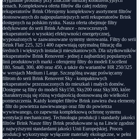
oryginalne produkty przy znacznie bardziej konkurencyjnych
cenach. Kompleksowa oferta filtrów dla całej rodziny
rekuperatorów Brink Oferujemy kompleksowy asortyment filtrów
dostosowanych do najpopularniejszych serii rekuperatorów Brink
dostępnych na polskim rynku. Nasza oferta obejmuje filtry
dedykowane do serii Brink Advance - nowoczesnych
rekuperatorów o wysokiej efektywności energetycznej,
wyposażonych w zaawansowane systemy sterowania. Filtry do serii
Brink Flair 225, 325 i 400 zapewniają optymalną filtrację dla
średnich i większych instalacji mieszkaniowych. Dla użytkowników
rekuperatorów Brink Renovent - jednej z najbardziej popularnych
linii produktowych marki - oferujemy filtry do modeli Excellent
180, Small, 300, 400 oraz 450, a także do wariantów HR 250/325
w wersjach Medium i Large. Szczególną uwagę poświęcamy
filtrom do serii Brink Renovent Sky - kompaktowych
rekuperatorów przeznaczonych do mieszkań i małych domów.
Dostępne są filtry do modeli Sky150, Sky200 oraz Sky300, które
charakteryzują się różną wydajnością dostosowaną do wielkości
pomieszczenia. Każdy komplet filtrów Brink zawiera dwa elementy
- filtr do powietrza nawiewanego oraz filtr do powietrza
wywiewanego, co zapewnia kompleksową ochronę systemu
wentylacji mechanicznej. Technologia produkcji i standardy jakości
filtrów Brink Nasze filtry Brink produkowane są na Litwie zgodnie
z najwyższymi standardami jakości Unii Europejskiej. Proces
produkcji wykorzystuje wyłącznie materiały ekologiczne, w pełni