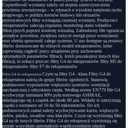
Częstotliwość wymiany zależy od stopnia zanieczyszczenia
powietrza zewnętrznego – w rejonach o wysokim natężeniu ruchu
drogowego, w pobliżu terenów budowy lub obszarów
przemysłowych filtry wymagają częstszej wymiany. Producenci
rekuperatorów zalecają regularny monitoring stanu wkładów
filtracyjnych poprzez kontrolę wizualną. Zabrudzony filtr ogranicza
przepływ powietrza, zwiększa zużycie energii przez wentylatory
oraz obniża sprawność całego systemu. U nas dostępne są zestawy
filtrów dostosowane do różnych modeli rekuperatorów, które
zapewniają ciągłość pracy urządzenia przy zachowaniu
optymalnych parametrów filtracji. Jeżeli poszukujesz innych klas
filtracji, to zobacz jeszcze: filtry G4 do rekuperatorów filtry M5 do
rekuperatorów filtry F7 do rekuperatorów
Czym są filtry G4 - klasa Filtry G4 do
Filtry G4 do rekuperatora
rekuperatora należą do grupy filtrów zgrubnych. Stanowią
podstawowe wyposażenie większości systemów wentylacji
mechanicznej z odzyskiem ciepła. Według normy EN779 filtr G4
wychwytuje minimum 90% pyłu testowego ASHRAE,
składającego się z cząstek do około 80 µm. Wkłady te zatrzymują
cząstki o rozmiarze od 10 do 50 mikrometrów. Do ich
podstawowych zadań należy wychwytywanie kurzu, większych
pyłów, piasku, owadów oraz kłaczków. Czym się wyróżniają filtry
G4 na tle innych filtrów Filtry G4 do rekuperacji wyróżniają się
przede wszystkim optymalnym współczynnikiem między