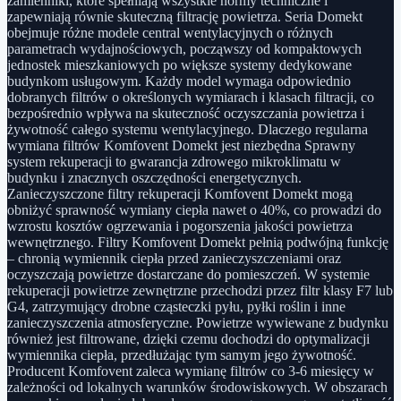
zamienniki, które spełniają wszystkie normy techniczne i
zapewniają równie skuteczną filtrację powietrza. Seria Domekt
obejmuje różne modele central wentylacyjnych o różnych
parametrach wydajnościowych, począwszy od kompaktowych
jednostek mieszkaniowych po większe systemy dedykowane
budynkom usługowym. Każdy model wymaga odpowiednio
dobranych filtrów o określonych wymiarach i klasach filtracji, co
bezpośrednio wpływa na skuteczność oczyszczania powietrza i
żywotność całego systemu wentylacyjnego. Dlaczego regularna
wymiana filtrów Komfovent Domekt jest niezbędna Sprawny
system rekuperacji to gwarancja zdrowego mikroklimatu w
budynku i znacznych oszczędności energetycznych.
Zanieczyszczone filtry rekuperacji Komfovent Domekt mogą
obniżyć sprawność wymiany ciepła nawet o 40%, co prowadzi do
wzrostu kosztów ogrzewania i pogorszenia jakości powietrza
wewnętrznego. Filtry Komfovent Domekt pełnią podwójną funkcję
– chronią wymiennik ciepła przed zanieczyszczeniami oraz
oczyszczają powietrze dostarczane do pomieszczeń. W systemie
rekuperacji powietrze zewnętrzne przechodzi przez filtr klasy F7 lub
G4, zatrzymujący drobne cząsteczki pyłu, pyłki roślin i inne
zanieczyszczenia atmosferyczne. Powietrze wywiewane z budynku
również jest filtrowane, dzięki czemu dochodzi do optymalizacji
wymiennika ciepła, przedłużając tym samym jego żywotność.
Producent Komfovent zaleca wymianę filtrów co 3-6 miesięcy w
zależności od lokalnych warunków środowiskowych. W obszarach