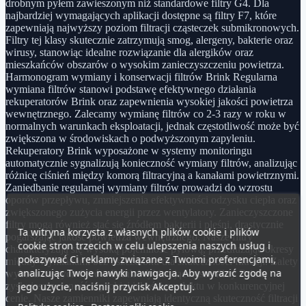
drobnym pyłem zawieszonym niż standardowe filtry G4. Dla
najbardziej wymagających aplikacji dostępne są filtry F7, które
zapewniają najwyższy poziom filtracji cząsteczek submikronowych.
Filtry tej klasy skutecznie zatrzymują smog, alergeny, bakterie oraz
wirusy, stanowiąc idealne rozwiązanie dla alergików oraz
mieszkańców obszarów o wysokim zanieczyszczeniu powietrza.
Harmonogram wymiany i konserwacji filtrów Brink Regularna
wymiana filtrów stanowi podstawę efektywnego działania
rekuperatorów Brink oraz zapewnienia wysokiej jakości powietrza
wewnętrznego. Zalecamy wymianę filtrów co 2-3 razy w roku w
normalnych warunkach eksploatacji, jednak częstotliwość może być
zwiększona w środowiskach o podwyższonym zapyleniu.
Rekuperatory Brink wyposażone w systemy monitoringu
automatycznie sygnalizują konieczność wymiany filtrów, analizując
różnicę ciśnień między komorą filtracyjną a kanałami powietrznymi.
Zaniedbanie regularnej wymiany filtrów prowadzi do wzrostu
oporów przepływu, zmniejszenia efektywności odzysku ciepła oraz
zwiększonego zużycia energii przez wentylatory. Zanieczyszczone
filtry mogą również stać się źródłem bakterii i pleśni, drastycznie
Ta witryna korzysta z własnych plików cookie i plików
pogarszając jakość powietrza wewnętrznego. Nasze filtry
cookie stron trzecich w celu ulepszenia naszych usług i
charakteryzują się wysoką pojemność pyłową, przedłużając okresy
pokazywać Ci reklamy związane z Twoimi preferencjami,
między wymianami bez uszczerbku dla skuteczności filtracji. Zalety
analizując Twoje nawyki nawigacja. Aby wyrazić zgodę na
wyboru naszych filtrów Brink Wybierając nasze filtry Brink,
jego użycie, naciśnij przycisk Akceptuj.
zyskujesz pewność wysokiej jakości produktu w konkurencyjnej
cenie. Nasze zamienniki zapewniają identyczną skuteczność filtracji