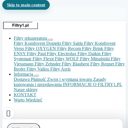
Skip to main content
Filtry rekuperatora
Filtry Komfovent Domekt
Filtry Salda
Filtry Komfovent
Verso
Filtry OXYGEN
Filtry Recom
Filtry Brink
Filtry
ENSY
Filtry Paul
Filtry Electrolux
Filtry Daikin
Filtry
Systemair
Filtry Flexit
Filtry WOLF
Filtry Mitsubishi
Filtry
Viessmann
Filtry Zehnder
Filtry Blauberg
Filtry Reqnet
Filtry
Brofer
Filtry Vallox
Filtry Aeris
Informacja
Dostawa
Płatność
Zwrot i wymiana towaru
Zasady
kupowania i sprzedawania
INFORMACJE O FILTRY1.PL
Nasze sklepy
KONTAKT
Warto Wiedzieć
