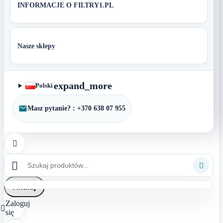
INFORMACJE O FILTRY1.PL
Nasze sklepy
expand_more
Polski
Masz pytanie? : +370 638 07 955



Anuluj
Zaloguj

się