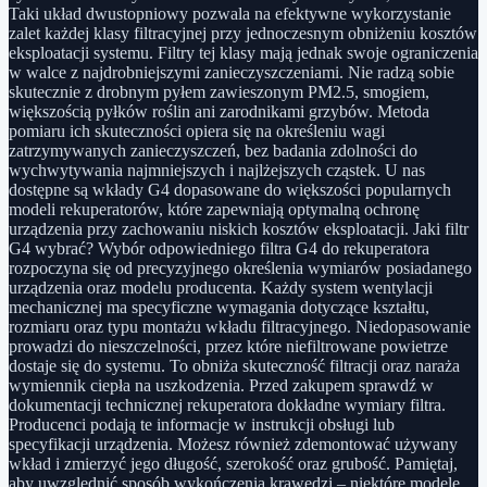
Taki układ dwustopniowy pozwala na efektywne wykorzystanie
zalet każdej klasy filtracyjnej przy jednoczesnym obniżeniu kosztów
eksploatacji systemu. Filtry tej klasy mają jednak swoje ograniczenia
w walce z najdrobniejszymi zanieczyszczeniami. Nie radzą sobie
skutecznie z drobnym pyłem zawieszonym PM2.5, smogiem,
większością pyłków roślin ani zarodnikami grzybów. Metoda
pomiaru ich skuteczności opiera się na określeniu wagi
zatrzymywanych zanieczyszczeń, bez badania zdolności do
wychwytywania najmniejszych i najlżejszych cząstek. U nas
dostępne są wkłady G4 dopasowane do większości popularnych
modeli rekuperatorów, które zapewniają optymalną ochronę
urządzenia przy zachowaniu niskich kosztów eksploatacji. Jaki filtr
G4 wybrać? Wybór odpowiedniego filtra G4 do rekuperatora
rozpoczyna się od precyzyjnego określenia wymiarów posiadanego
urządzenia oraz modelu producenta. Każdy system wentylacji
mechanicznej ma specyficzne wymagania dotyczące kształtu,
rozmiaru oraz typu montażu wkładu filtracyjnego. Niedopasowanie
prowadzi do nieszczelności, przez które niefiltrowane powietrze
dostaje się do systemu. To obniża skuteczność filtracji oraz naraża
wymiennik ciepła na uszkodzenia. Przed zakupem sprawdź w
dokumentacji technicznej rekuperatora dokładne wymiary filtra.
Producenci podają te informacje w instrukcji obsługi lub
specyfikacji urządzenia. Możesz również zdemontować używany
wkład i zmierzyć jego długość, szerokość oraz grubość. Pamiętaj,
aby uwzględnić sposób wykończenia krawędzi – niektóre modele