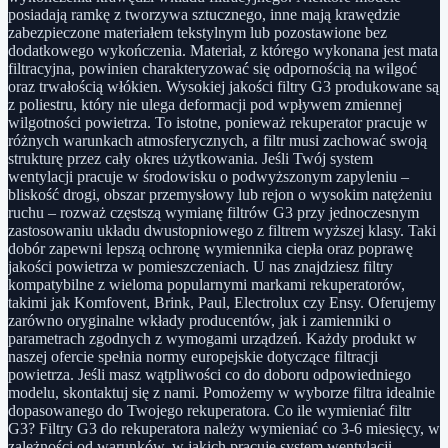
posiadają ramkę z tworzywa sztucznego, inne mają krawędzie
zabezpieczone materiałem tekstylnym lub pozostawione bez
dodatkowego wykończenia. Materiał, z którego wykonana jest mata
filtracyjna, powinien charakteryzować się odpornością na wilgoć
oraz trwałością włókien. Wysokiej jakości filtry G3 produkowane są
z poliestru, który nie ulega deformacji pod wpływem zmiennej
wilgotności powietrza. To istotne, ponieważ rekuperator pracuje w
różnych warunkach atmosferycznych, a filtr musi zachować swoją
strukturę przez cały okres użytkowania. Jeśli Twój system
wentylacji pracuje w środowisku o podwyższonym zapyleniu –
bliskość drogi, obszar przemysłowy lub rejon o wysokim natężeniu
ruchu – rozważ częstszą wymianę filtrów G3 przy jednoczesnym
zastosowaniu układu dwustopniowego z filtrem wyższej klasy. Taki
dobór zapewni lepszą ochronę wymiennika ciepła oraz poprawę
jakości powietrza w pomieszczeniach. U nas znajdziesz filtry
kompatybilne z wieloma popularnymi markami rekuperatorów,
takimi jak Komfovent, Brink, Paul, Electrolux czy Ensy. Oferujemy
zarówno oryginalne wkłady producentów, jak i zamienniki o
parametrach zgodnych z wymogami urządzeń. Każdy produkt w
naszej ofercie spełnia normy europejskie dotyczące filtracji
powietrza. Jeśli masz wątpliwości co do doboru odpowiedniego
modelu, skontaktuj się z nami. Pomożemy w wyborze filtra idealnie
dopasowanego do Twojego rekuperatora. Co ile wymieniać filtr
G3? Filtry G3 do rekuperatora należy wymieniać co 3-6 miesięcy, w
zależności od warunków, w jakich pracuje system wentylacji.