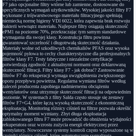
F7 jako opcjonalne filtry wtórne lub zamienne, dostosowane do
specyficznych wymagań użytkowników. Wysokiej jakości filtry F7
wykonane z trójwarstwowego materiału filtracyjnego spełniają
niemiecką normę higieny VDI 6022, która zapewnia brak rozwoju
bakterii wewnątrz materiału. Najlepsze filtry osiągają skuteczność
ePM1 na poziomie 70%, przekraczając tym samym standardowe
wymagania dla swojej klasy. Konstrukcja filtru powinna
gwarantować szczelność i długotrwałą skuteczność działania.
Materiały wolne od szkodliwych chemikaliów PFAS oraz wysoka
pojemność pyłowa to cechy charakterystyczne dla profesjonalnych
filtrów klasy F7. Testy fabryczne i niezależne certyfikacje
potwierdzają zgodność z aktualnymi normami oraz deklarowaną
skuteczność filtracji. Filtry klasy F7 - jak dobrać? Zastosowanie
filtrów F7 do rekuperacji wymaga uwzględnienia zwiększonego
oporu przepływu powietrza. Regularna wymiana filtrów według
zaleceń producenta zapobiega nadmiernemu obciążeniu
wentylatorów oraz utrzymuje skuteczność filtracji na odpowiednim
poziomie. W systemach z filtry Salda często stosuje się zestawy
filtrów F7+G4, które łączą wysoką skuteczność z ekonomiczną
eksploatacją. Monitoring różnicy ciśnień na filtrze pozwala określić
optymalny moment wymiany. Zbyt długa eksploatacja
zablokowanego filtru F7 może prowadzić do obniżenia wydajności
rekuperatora oraz wzrostu zużycia energii elektrycznej przez
wentylatory. Nowoczesne systemy kontroli często wyposażone są w
czujniki różnicy ciśnień, które automatycznie sygnalizują