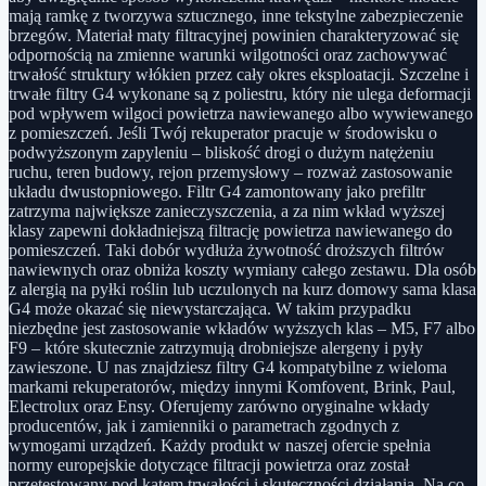
mają ramkę z tworzywa sztucznego, inne tekstylne zabezpieczenie
brzegów. Materiał maty filtracyjnej powinien charakteryzować się
odpornością na zmienne warunki wilgotności oraz zachowywać
trwałość struktury włókien przez cały okres eksploatacji. Szczelne i
trwałe filtry G4 wykonane są z poliestru, który nie ulega deformacji
pod wpływem wilgoci powietrza nawiewanego albo wywiewanego
z pomieszczeń. Jeśli Twój rekuperator pracuje w środowisku o
podwyższonym zapyleniu – bliskość drogi o dużym natężeniu
ruchu, teren budowy, rejon przemysłowy – rozważ zastosowanie
układu dwustopniowego. Filtr G4 zamontowany jako prefiltr
zatrzyma największe zanieczyszczenia, a za nim wkład wyższej
klasy zapewni dokładniejszą filtrację powietrza nawiewanego do
pomieszczeń. Taki dobór wydłuża żywotność droższych filtrów
nawiewnych oraz obniża koszty wymiany całego zestawu. Dla osób
z alergią na pyłki roślin lub uczulonych na kurz domowy sama klasa
G4 może okazać się niewystarczająca. W takim przypadku
niezbędne jest zastosowanie wkładów wyższych klas – M5, F7 albo
F9 – które skutecznie zatrzymują drobniejsze alergeny i pyły
zawieszone. U nas znajdziesz filtry G4 kompatybilne z wieloma
markami rekuperatorów, między innymi Komfovent, Brink, Paul,
Electrolux oraz Ensy. Oferujemy zarówno oryginalne wkłady
producentów, jak i zamienniki o parametrach zgodnych z
wymogami urządzeń. Każdy produkt w naszej ofercie spełnia
normy europejskie dotyczące filtracji powietrza oraz został
przetestowany pod kątem trwałości i skuteczności działania. Na co