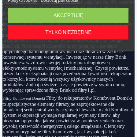
Polityka cookies
Dostosuj pliki cookie
jak oryginalne filtry przy oszczędnościach sięgających 40% kosztów
eksploatacji. Utrzymujemy stałe zapasy najpopularniejszych
rozmiarów, gwarantując ekspresową realizację zamówień w ciągu
AKCEPTUJĘ
24-48 godzin na terenie całej Polski. Oferujemy kompleksowe
doradztwo techniczne, pomagając w doborze odpowiednich filtrów
do konkretnego modelu rekuperatora Brink. Jeśli nie możesz
TYLKO NIEZBĘDNE
znaleźć odpowiedniego filtra w naszej standardowej ofercie,
przygotujemy rozwiązanie na wymiar dostosowane do Twojej
instalacji. Nasz zespół ekspertów służy pomocą w ustaleniu
optymalnego harmonogramu wymian oraz doradza w zakresie
konserwacji systemu wentylacji. Inwestując w nasze filtry Brink,
inwestujesz w zdrowie swojej rodziny oraz długotrwałą
efektywność systemu wentylacji mechanicznej. Czyste powietrze,
niższe koszty eksploatacji oraz przedłużona żywotność rekuperatora
to korzyści, które docenią wszyscy użytkownicy naszych
produktów. Zadbaj o świeże i czyste powietrze w swoim domu,
wybierając sprawdzone filtry Brink od filtry1.pl.
Filtry do rekuperatorów Komfovent Domekt
Filtry Komfovent Domekt
to specjalistyczne elementy filtracyjne zaprojektowane dla
popularnej serii central wentylacyjnych litewskiej marki Komfovent.
System rekuperacji wymaga regularnej wymiany filtrów, aby
utrzymać optymalną jakość powietrza w pomieszczeniach oraz
wysoką sprawność energetyczną całego urządzenia. Oferujemy
zarówno oryginalne filtry Komfovent, jak i wysokiej jakości