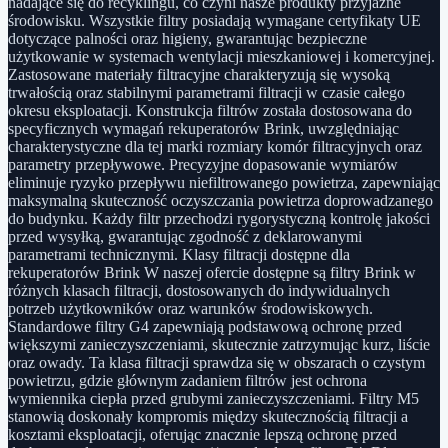
nadające się do recyklingu, co czyni nasze produkty przyjazne
środowisku. Wszystkie filtry posiadają wymagane certyfikaty UE
dotyczące palności oraz higieny, gwarantując bezpieczne
użytkowanie w systemach wentylacji mieszkaniowej i komercyjnej.
Zastosowane materiały filtracyjne charakteryzują się wysoką
trwałością oraz stabilnymi parametrami filtracji w czasie całego
okresu eksploatacji. Konstrukcja filtrów została dostosowana do
specyficznych wymagań rekuperatorów Brink, uwzględniając
charakterystyczne dla tej marki rozmiary komór filtracyjnych oraz
parametry przepływowe. Precyzyjne dopasowanie wymiarów
eliminuje ryzyko przepływu niefiltrowanego powietrza, zapewniając
maksymalną skuteczność oczyszczania powietrza doprowadzanego
do budynku. Każdy filtr przechodzi rygorystyczną kontrolę jakości
przed wysyłką, gwarantując zgodność z deklarowanymi
parametrami technicznymi. Klasy filtracji dostępne dla
rekuperatorów Brink W naszej ofercie dostępne są filtry Brink w
różnych klasach filtracji, dostosowanych do indywidualnych
potrzeb użytkowników oraz warunków środowiskowych.
Standardowe filtry G4 zapewniają podstawową ochronę przed
większymi zanieczyszczeniami, skutecznie zatrzymując kurz, liście
oraz owady. Ta klasa filtracji sprawdza się w obszarach o czystym
powietrzu, gdzie głównym zadaniem filtrów jest ochrona
wymiennika ciepła przed grubymi zanieczyszczeniami. Filtry M5
stanowią doskonały kompromis między skutecznością filtracji a
kosztami eksploatacji, oferując znacznie lepszą ochronę przed