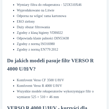
Wymiary filtra do rekuperatora - 525X510X46
Wyprodukowano na Litwie
Odporna na wilgoć rama kartonowa
EKO zielony
Duży obszar filtrowania
Zgodny z klasą higieny VDI6022
Odpowiada klasie palności DIN53438
Zgodny z normą ISO16980
Zgodny z normą EN779:2012
Do jakich modeli pasuje filtr VERSO R
4000 U/H/V?
Komfovent Verso CF 3500 U/H/V
Komfovent Verso R 4000 U/H/V
Wszystkie modele rekuperatorów wykorzystujące filtr o
wymiarze 525 × 510 × 46 mm
VERSO R 4000 U/H/V - korzyści dla