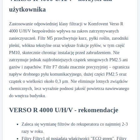
użytkownika
Zastosowanie odpowiedniej klasy filtracji w Komfovent Verso R
4000 U/H/V bezpośrednio wpływa na zakres zatrzymywanych
zanieczyszczeń. Filtr M5 przechwytuje kurz, pyłki roślin, zarodniki
pleśni, włókna tekstylne oraz większe frakcje pyłów, w tym część
PM10, skutecznie chroniąc instalację przed zabrudzeniem. Nie
zatrzymuje jednak najdrobniejszych cząstek smogowych PM2.5 ani
gazów i zapachów. Filtr F7 działa znacznie precyzyjniej – ogranicza
napływ drobnego pyłu komunikacyjnego, dużej części PM2.5 oraz
cząstek o wielkości około 0,3 μm. Nie eliminuje lotnych związków
chemicznych, lecz wyraźnie podnosi jakość powietrza nawiewanego
do wnętrza budynku.
VERSO R 4000 U/H/V - rekomendacje
Zaleca się wymianę filtrów do rekuperatora co najmniej 2-3
razy w roku.
Filtry Filtry1.pl posiadają właściwości "ECO green". Filtry