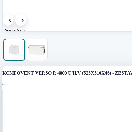
Previous
Next
image
image
KOMFOVENT VERSO R 4000 U/H/V (525X510X46) - ZES