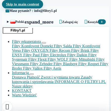
Skip to main content
Masz pytanie? : info@filtry1.pl


expand_more
Polski
Zaloguj się
Koszyk
0
Filtry rekuperatora
Filtry Komfovent Domekt
Filtry Salda
Filtry Komfovent
Verso
Filtry OXYGEN
Filtry Recom
Filtry Brink
Filtry
ENSY
Filtry Paul
Filtry Electrolux
Filtry Daikin
Filtry
Systemair
Filtry Flexit
Filtry WOLF
Filtry Mitsubishi
Filtry
Viessmann
Filtry Zehnder
Filtry Blauberg
Filtry Reqnet
Filtry
Brofer
Filtry Vallox
Filtry Aeris
Informacja
Dostawa
Płatność
Zwrot i wymiana towaru
Zasady
kupowania i sprzedawania
INFORMACJE O FILTRY1.PL
Nasze sklepy
KONTAKT
Warto Wiedzieć
