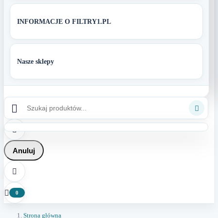
INFORMACJE O FILTRY1.PL
Nasze sklepy



Anuluj


0
Strona główna