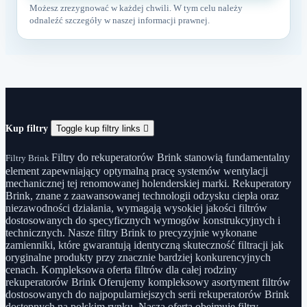
Możesz zrezygnować w każdej chwili. W tym celu należy
odnaleźć szczegóły w naszej informacji prawnej.
Kup filtry
Toggle kup filtry links

Filtry do rekuperatorów Brink stanowią fundamentalny
Filtry Brink
element zapewniający optymalną pracę systemów wentylacji
mechanicznej tej renomowanej holenderskiej marki. Rekuperatory
Brink, znane z zaawansowanej technologii odzysku ciepła oraz
niezawodności działania, wymagają wysokiej jakości filtrów
dostosowanych do specyficznych wymogów konstrukcyjnych i
technicznych. Nasze filtry Brink to precyzyjnie wykonane
zamienniki, które gwarantują identyczną skuteczność filtracji jak
oryginalne produkty przy znacznie bardziej konkurencyjnych
cenach. Kompleksowa oferta filtrów dla całej rodziny
rekuperatorów Brink Oferujemy kompleksowy asortyment filtrów
dostosowanych do najpopularniejszych serii rekuperatorów Brink
dostępnych na polskim rynku. Nasza oferta obejmuje filtry