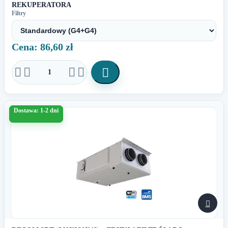
REKUPERATORA
Filtry
Cena: 86,60 zł





Dostawa: 1-2 dni
