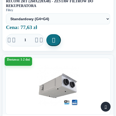
RECOM 2RT (260X220X48) - ZESTAW FILTRÓW DO
REKUPERATORA
Filtry
Cena: 77,63 zł





Dostawa: 1-2 dni
