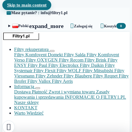
Skip to main content
Masz pytanie? : info@filtry1.pl


expand_more
Polski
Zaloguj się
Koszyk
0
Filtry rekuperatora
Filtry Komfovent Domekt
Filtry Salda
Filtry Komfovent
Verso
Filtry OXYGEN
Filtry Recom
Filtry Brink
Filtry
ENSY
Filtry Paul
Filtry Electrolux
Filtry Daikin
Filtry
Systemair
Filtry Flexit
Filtry WOLF
Filtry Mitsubishi
Filtry
Viessmann
Filtry Zehnder
Filtry Blauberg
Filtry Reqnet
Filtry
Brofer
Filtry Vallox
Filtry Aeris
Informacja
Dostawa
Płatność
Zwrot i wymiana towaru
Zasady
kupowania i sprzedawania
INFORMACJE O FILTRY1.PL
Nasze sklepy
KONTAKT
Warto Wiedzieć
