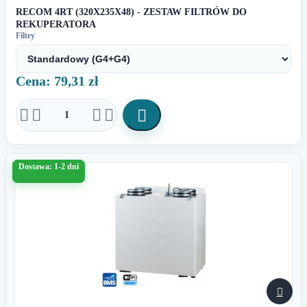
RECOM 4RT (320X235X48) - ZESTAW FILTRÓW DO
REKUPERATORA
Filtry
Cena: 79,31 zł





Dostawa: 1-2 dni
