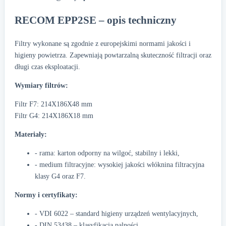
RECOM EPP2SE – opis techniczny
Filtry wykonane są zgodnie z europejskimi normami jakości i
higieny powietrza. Zapewniają powtarzalną skuteczność filtracji oraz
długi czas eksploatacji.
Wymiary filtrów:
Filtr F7: 214X186X48 mm
Filtr G4: 214X186X18 mm
Materiały:
- rama: karton odporny na wilgoć, stabilny i lekki,
- medium filtracyjne: wysokiej jakości włóknina filtracyjna
klasy G4 oraz F7.
Normy i certyfikaty:
- VDI 6022 – standard higieny urządzeń wentylacyjnych,
- DIN 53438 – klasyfikacja palności,