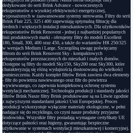
dedykowane do serii Brink Advance - nowoczesnych
rekuperatorów o wysokiej efektywności energetycznej,
wyposażonych w zaawansowane systemy sterowania. Filtry do serii
Brink Flair 225, 325 i 400 zapewniają optymalną filtrację dla
średnich i większych instalacji mieszkaniowych. Dla użytkowników
rekuperatorów Brink Renovent - jednej z najbardziej popularnych
linii produktowych marki - oferujemy filtry do modeli Excellent
180, Small, 300, 400 oraz 450, a także do wariantów HR 250/325
w wersjach Medium i Large. Szczególną uwagę poświęcamy
filtrom do serii Brink Renovent Sky - kompaktowych
rekuperatorów przeznaczonych do mieszkań i małych domów.
Dostępne są filtry do modeli Sky150, Sky200 oraz Sky300, które
charakteryzują się różną wydajnością dostosowaną do wielkości
pomieszczenia. Każdy komplet filtrów Brink zawiera dwa elementy
- filtr do powietrza nawiewanego oraz filtr do powietrza
wywiewanego, co zapewnia kompleksową ochronę systemu
wentylacji mechanicznej. Technologia produkcji i standardy jakości
filtrów Brink Nasze filtry Brink produkowane są na Litwie zgodnie
z najwyższymi standardami jakości Unii Europejskiej. Proces
produkcji wykorzystuje wyłącznie materiały ekologiczne, w pełni
nadające się do recyklingu, co czyni nasze produkty przyjazne
środowisku. Wszystkie filtry posiadają wymagane certyfikaty UE
dotyczące palności oraz higieny, gwarantując bezpieczne
użytkowanie w systemach wentylacji mieszkaniowej i komercyjnej.