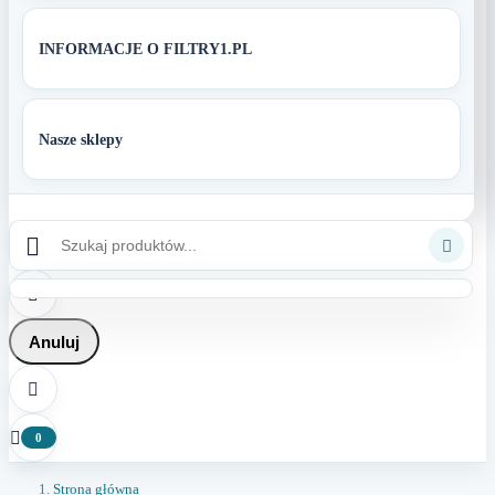
INFORMACJE O FILTRY1.PL
Nasze sklepy



Anuluj


0
Strona główna