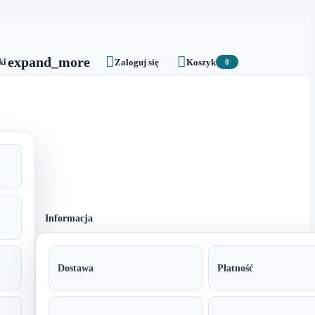


expand_more
ki
Zaloguj się
Koszyk
0
Informacja
Dostawa
Płatność