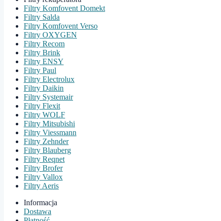
Filtry Komfovent Domekt
Filtry Salda
Filtry Komfovent Verso
Filtry OXYGEN
Filtry Recom
Filtry Brink
Filtry ENSY
Filtry Paul
Filtry Electrolux
Filtry Daikin
Filtry Systemair
Filtry Flexit
Filtry WOLF
Filtry Mitsubishi
Filtry Viessmann
Filtry Zehnder
Filtry Blauberg
Filtry Reqnet
Filtry Brofer
Filtry Vallox
Filtry Aeris
Informacja
Dostawa
Płatność