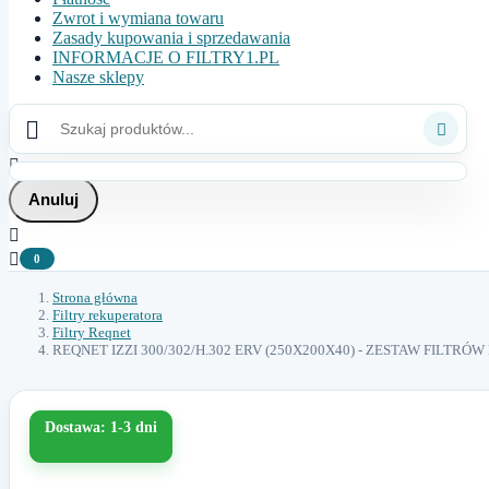
Zwrot i wymiana towaru
Zasady kupowania i sprzedawania
INFORMACJE O FILTRY1.PL
Nasze sklepy



Anuluj


0
Strona główna
Filtry rekuperatora
Filtry Reqnet
REQNET IZZI 300/302/H.302 ERV (250X200X40) - ZESTAW FILTR
Dostawa: 1-3 dni