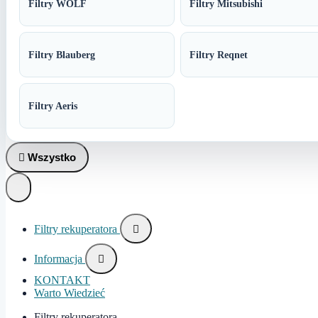
Filtry WOLF
Filtry Mitsubishi
Filtry Blauberg
Filtry Reqnet
Filtry Aeris

Wszystko
Filtry rekuperatora

Informacja

KONTAKT
Warto Wiedzieć
Filtry rekuperatora