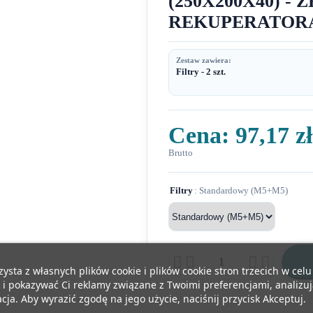
(250X200X40) -
REKUPERATOR
Zestaw zawiera:
Filtry - 2 szt.
Cena:
97,17 zł
Brutto
Filtry
: Standardowy (M5+M5)




zysta z własnych plików cookie i plików cookie stron trzecich w cel
 i pokazywać Ci reklamy związane z Twoimi preferencjami, analizu
ja. Aby wyrazić zgodę na jego użycie, naciśnij przycisk Akceptuj.