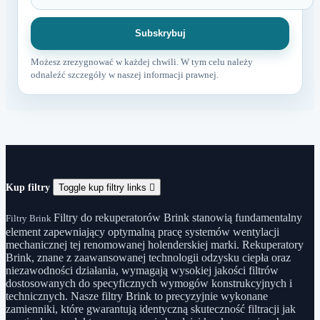
Możesz zrezygnować w każdej chwili. W tym celu należy
odnaleźć szczegóły w naszej informacji prawnej.
Kup filtry
Toggle kup filtry links

Filtry do rekuperatorów Brink stanowią fundamentalny
Filtry Brink
element zapewniający optymalną pracę systemów wentylacji
mechanicznej tej renomowanej holenderskiej marki. Rekuperatory
Brink, znane z zaawansowanej technologii odzysku ciepła oraz
niezawodności działania, wymagają wysokiej jakości filtrów
dostosowanych do specyficznych wymogów konstrukcyjnych i
technicznych. Nasze filtry Brink to precyzyjnie wykonane
zamienniki, które gwarantują identyczną skuteczność filtracji jak