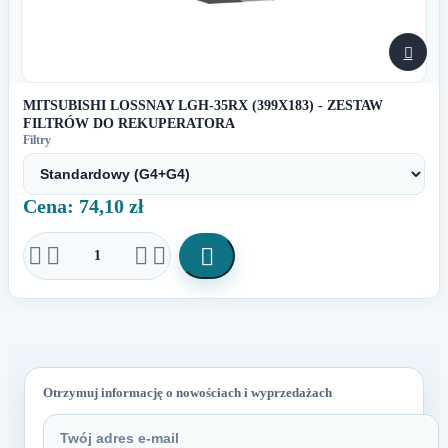

MITSUBISHI LOSSNAY LGH-35RX (399X183) - ZESTAW
FILTRÓW DO REKUPERATORA
Filtry
Cena: 74,10 zł





Otrzymuj informację o nowościach i wyprzedażach