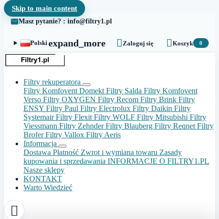
Skip to main content
Masz pytanie? : info@filtry1.pl


expand_more
Polski
Zaloguj się
Koszyk
0
Filtry rekuperatora
Filtry Komfovent Domekt
Filtry Salda
Filtry Komfovent
Verso
Filtry OXYGEN
Filtry Recom
Filtry Brink
Filtry
ENSY
Filtry Paul
Filtry Electrolux
Filtry Daikin
Filtry
Systemair
Filtry Flexit
Filtry WOLF
Filtry Mitsubishi
Filtry
Viessmann
Filtry Zehnder
Filtry Blauberg
Filtry Reqnet
Filtry
Brofer
Filtry Vallox
Filtry Aeris
Informacja
Dostawa
Płatność
Zwrot i wymiana towaru
Zasady
kupowania i sprzedawania
INFORMACJE O FILTRY1.PL
Nasze sklepy
KONTAKT
Warto Wiedzieć
