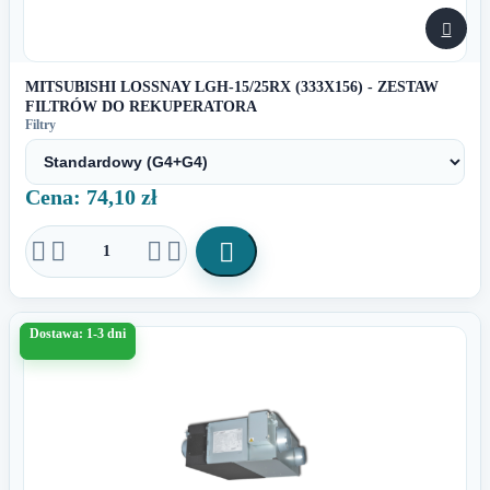

MITSUBISHI LOSSNAY LGH-15/25RX (333X156) - ZESTAW
FILTRÓW DO REKUPERATORA
Filtry
Cena: 74,10 zł





Dostawa: 1-3 dni