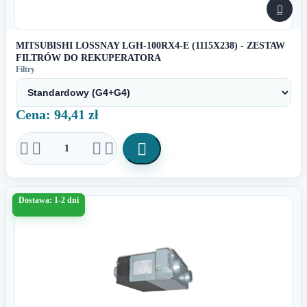

MITSUBISHI LOSSNAY LGH-100RX4-E (1115X238) - ZESTAW
FILTRÓW DO REKUPERATORA
Filtry
Cena: 94,41 zł





Dostawa: 1-2 dni