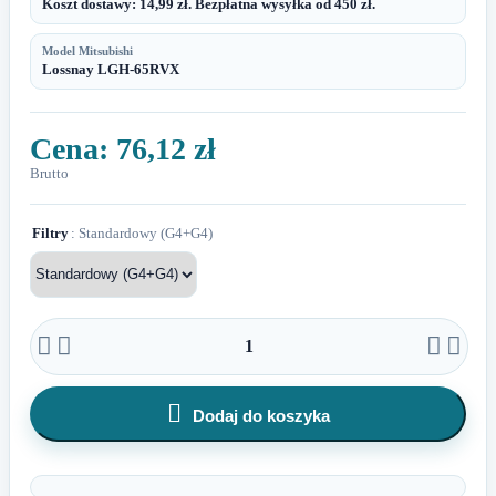
Koszt dostawy: 14,99 zł. Bezpłatna wysyłka od 450 zł.
Model Mitsubishi
Lossnay LGH-65RVX
Cena:
76,12 zł
Brutto
Filtry
: Standardowy (G4+G4)





Dodaj do koszyka