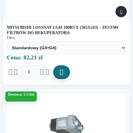

MITSUBISHI LOSSNAY LGH-100RVX (565X243) - ZESTAW
FILTRÓW DO REKUPERATORA
Filtry
Cena: 82,21 zł





Dostawa: 1-2 dni