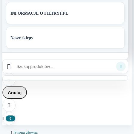
INFORMACJE O FILTRY1.PL
Nasze sklepy



Anuluj


0
Strona główna