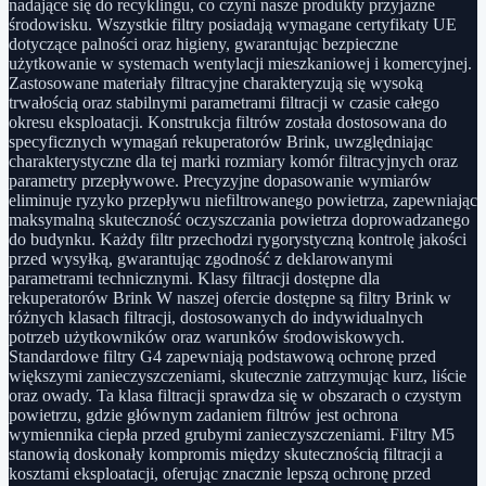
nadające się do recyklingu, co czyni nasze produkty przyjazne
środowisku. Wszystkie filtry posiadają wymagane certyfikaty UE
dotyczące palności oraz higieny, gwarantując bezpieczne
użytkowanie w systemach wentylacji mieszkaniowej i komercyjnej.
Zastosowane materiały filtracyjne charakteryzują się wysoką
trwałością oraz stabilnymi parametrami filtracji w czasie całego
okresu eksploatacji. Konstrukcja filtrów została dostosowana do
specyficznych wymagań rekuperatorów Brink, uwzględniając
charakterystyczne dla tej marki rozmiary komór filtracyjnych oraz
parametry przepływowe. Precyzyjne dopasowanie wymiarów
eliminuje ryzyko przepływu niefiltrowanego powietrza, zapewniając
maksymalną skuteczność oczyszczania powietrza doprowadzanego
do budynku. Każdy filtr przechodzi rygorystyczną kontrolę jakości
przed wysyłką, gwarantując zgodność z deklarowanymi
parametrami technicznymi. Klasy filtracji dostępne dla
rekuperatorów Brink W naszej ofercie dostępne są filtry Brink w
różnych klasach filtracji, dostosowanych do indywidualnych
potrzeb użytkowników oraz warunków środowiskowych.
Standardowe filtry G4 zapewniają podstawową ochronę przed
większymi zanieczyszczeniami, skutecznie zatrzymując kurz, liście
oraz owady. Ta klasa filtracji sprawdza się w obszarach o czystym
powietrzu, gdzie głównym zadaniem filtrów jest ochrona
wymiennika ciepła przed grubymi zanieczyszczeniami. Filtry M5
stanowią doskonały kompromis między skutecznością filtracji a
kosztami eksploatacji, oferując znacznie lepszą ochronę przed