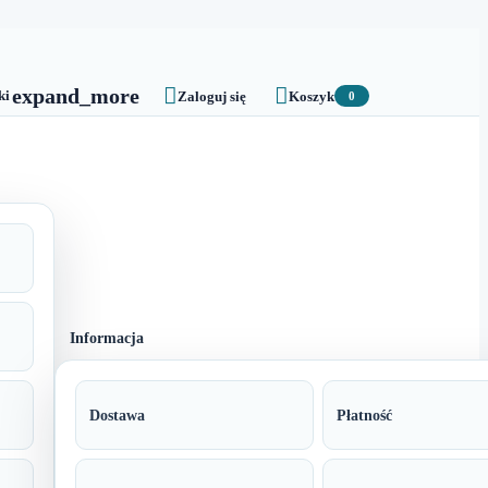


expand_more
ki
Zaloguj się
Koszyk
0
Informacja
Dostawa
Płatność