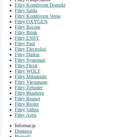
Filtry Komfovent Domekt
Filtry Salda
Filtry Komfovent Verso
Filtry OXYGEN
Filtry Recom
Filtry Brink
Filtry ENSY
Filtry Paul
Filtry Electrolux
Filtry Daikin
Filtry Systemair
Filtry Flexit
Filtry WOLF
Filtry Mitsubishi
Filtry Viessmann
Filtry Zehnder
Filtry Blauberg
Filtry Reqnet
Filtry Brofer
Filtry Vallox
Filtry Aeris
Informacja
Dostawa
Płatność