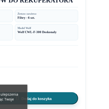
ÓW DO REKUPERATORA
Zestaw zawiera:
Filtry - 6 szt.
Model Wolf
Wolf CWL-F-300 Doskonały
u ulepszenia

Dodaj do koszyka
jąc Twoje