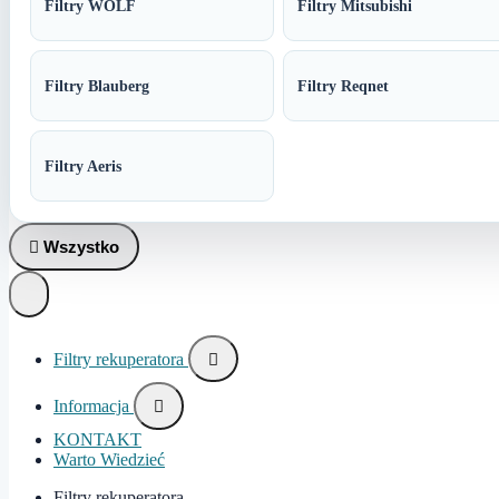
Filtry WOLF
Filtry Mitsubishi
Filtry Blauberg
Filtry Reqnet
Filtry Aeris

Wszystko
Filtry rekuperatora

Informacja

KONTAKT
Warto Wiedzieć
Filtry rekuperatora