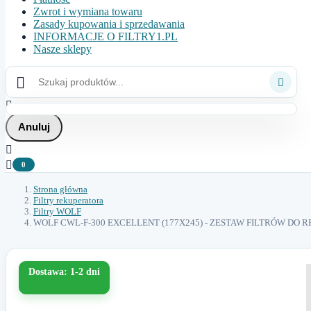
Zwrot i wymiana towaru
Zasady kupowania i sprzedawania
INFORMACJE O FILTRY1.PL
Nasze sklepy



Anuluj


0
Strona główna
Filtry rekuperatora
Filtry WOLF
WOLF CWL-F-300 EXCELLENT (177X245) - ZESTAW FILTRÓW DO
Dostawa: 1-2 dni