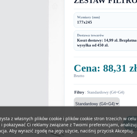
ZESTAW FILTR
Wymiary (mm)
177x245
Dostawa towarów
Koszt dostawy: 14,99 zł. Bezpłatna
wysyłka od 450 zł.
Cena:
88,31 zł
Brutto
Filtry
: Standardowy (G4+G4)
zysta z własnych plików cookie i plików cookie stron trzecich w cel




 i pokazywać Ci reklamy związane z Twoimi preferencjami, analizu
ja. Aby wyrazić zgodę na jego użycie, naciśnij przycisk Akceptuj.