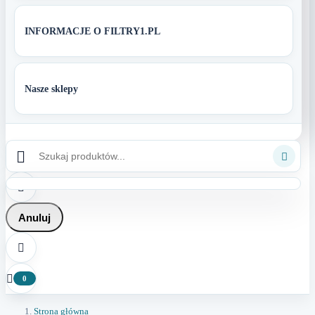
INFORMACJE O FILTRY1.PL
Nasze sklepy



Anuluj


0
Strona główna