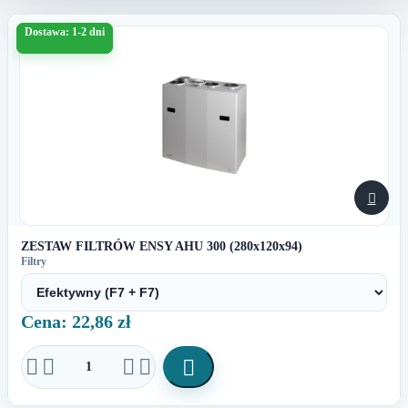
Dostawa: 1-2 dni

ZESTAW FILTRÓW ENSY AHU 300 (280x120x94)
Filtry
Cena: 22,86 zł




