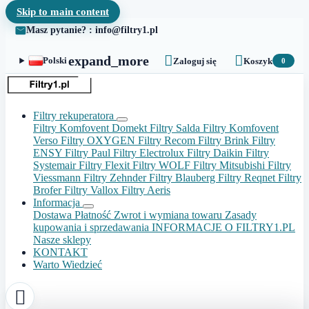
Skip to main content
Masz pytanie? : info@filtry1.pl


expand_more
Polski
Zaloguj się
Koszyk
0
Filtry rekuperatora
Filtry Komfovent Domekt
Filtry Salda
Filtry Komfovent
Verso
Filtry OXYGEN
Filtry Recom
Filtry Brink
Filtry
ENSY
Filtry Paul
Filtry Electrolux
Filtry Daikin
Filtry
Systemair
Filtry Flexit
Filtry WOLF
Filtry Mitsubishi
Filtry
Viessmann
Filtry Zehnder
Filtry Blauberg
Filtry Reqnet
Filtry
Brofer
Filtry Vallox
Filtry Aeris
Informacja
Dostawa
Płatność
Zwrot i wymiana towaru
Zasady
kupowania i sprzedawania
INFORMACJE O FILTRY1.PL
Nasze sklepy
KONTAKT
Warto Wiedzieć
