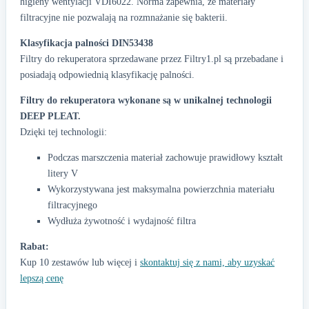
higieny wentylacji VDI6022. Norma zapewnia, że materiały
filtracyjne nie pozwalają na rozmnażanie się bakterii.
Klasyfikacja palności DIN53438
Filtry do rekuperatora sprzedawane przez Filtry1.pl są przebadane i
posiadają odpowiednią klasyfikację palności.
Filtry do rekuperatora wykonane są w unikalnej technologii
DEEP PLEAT.
Dzięki tej technologii:
Podczas marszczenia materiał zachowuje prawidłowy kształt
litery V
Wykorzystywana jest maksymalna powierzchnia materiału
filtracyjnego
Wydłuża żywotność i wydajność filtra
Rabat:
Kup 10 zestawów lub więcej i
skontaktuj się z nami, aby uzyskać
lepszą cenę