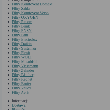
Filtry Komfovent Domekt
Filtry Salda
Filtry Komfovent Verso
Filtry OXYGEN
Filtry Recom
Filtry Brink
Filtry ENSY
Filtry Paul
Filtry Electrolux
Filtry Daikin
Filtry Systemair
Filtry Flexit
Filtry WOLF
Filtry Mitsubishi
Filtry Viessmann
Filtry Zehnder
Filtry Blauberg
Filtry Reqnet
Filtry Brofer
Filtry Vallox
Filtry Aeris
Informacja
Dostawa
Płatność