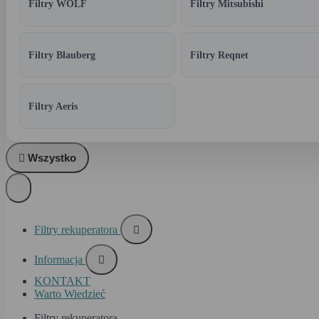
Filtry WOLF
Filtry Mitsubishi
Filtry Blauberg
Filtry Reqnet
Filtry Aeris

Wszystko
Filtry rekuperatora

Informacja

KONTAKT
Warto Wiedzieć
Filtry rekuperatora