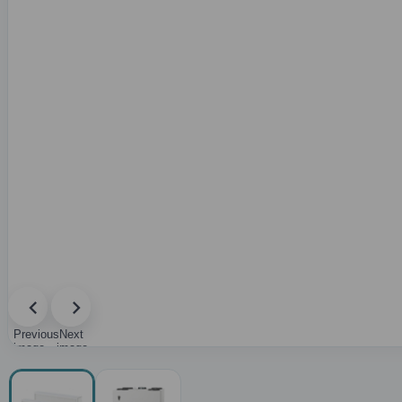
Previous
Next
image
image