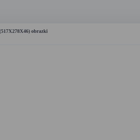
17X278X46) obrazki