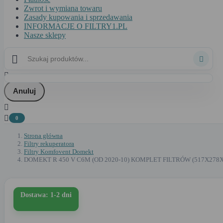
Zwrot i wymiana towaru
Zasady kupowania i sprzedawania
INFORMACJE O FILTRY1.PL
Nasze sklepy



Anuluj


0
Strona główna
Filtry rekuperatora
Filtry Komfovent Domekt
DOMEKT R 450 V C6M (OD 2020-10) KOMPLET FILTRÓW (517X278X
Dostawa: 1-2 dni