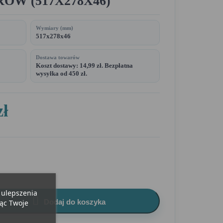
ÓW (517X278X46)
Wymiary (mm)
517x278x46
Dostawa towarów
Koszt dostawy: 14,99 zł. Bezpłatna
wysyłka od 450 zł.
zł
u ulepszenia

Dodaj do koszyka
jąc Twoje