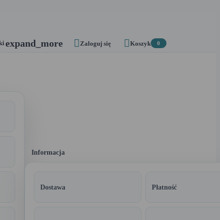


expand_more
ki
Zaloguj się
Koszyk
0
Informacja
Dostawa
Płatność