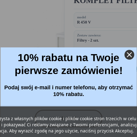
KOMPLET FILTR
model
R 450 V
Zestaw zawiera:
Filtry - 2 szt.
10% rabatu na Twoje
Cena:
146,43 
pierwsze zamówienie!
Brutto
Podaj swój e-mail i numer telefonu, aby otrzymać
Filtry
: Standardowy (M5+M5)
10% rabatu.
zysta z własnych plików cookie i plików cookie stron trzecich w cel




 i pokazywać Ci reklamy związane z Twoimi preferencjami, analizu
ja. Aby wyrazić zgodę na jego użycie, naciśnij przycisk Akceptuj.