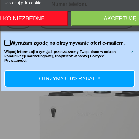
Dostosuj pliki cookie
Numer telefonu
LKO NIEZBĘDNE
AKCEPTUJĘ
+48
Udostępnij
Wyrażam zgodę na otrzymywanie ofert e-mailem.
Więcej informacji o tym, jak przetwarzamy Twoje dane w celach
komunikacji marketingowej, znajdziesz w naszej Polityce
(5.0)
Prywatności.
OTRZYMAJ 10% RABATU!